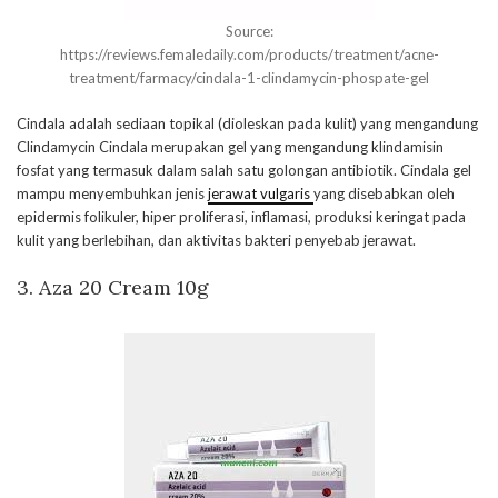
Source:
https://reviews.femaledaily.com/products/treatment/acne-
treatment/farmacy/cindala-1-clindamycin-phospate-gel
Cindala adalah sediaan topikal (dioleskan pada kulit) yang mengandung
Clindamycin Cindala merupakan gel yang mengandung klindamisin
fosfat yang termasuk dalam salah satu golongan antibiotik. Cindala gel
mampu menyembuhkan jenis
jerawat vulgaris
yang disebabkan oleh
epidermis folikuler, hiper proliferasi, inflamasi, produksi keringat pada
kulit yang berlebihan, dan aktivitas bakteri penyebab jerawat.
3. Aza 20 Cream 10g