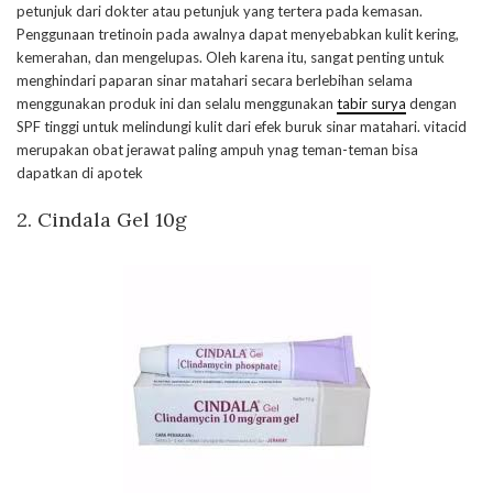
petunjuk dari dokter atau petunjuk yang tertera pada kemasan.
Penggunaan tretinoin pada awalnya dapat menyebabkan kulit kering,
kemerahan, dan mengelupas. Oleh karena itu, sangat penting untuk
menghindari paparan sinar matahari secara berlebihan selama
menggunakan produk ini dan selalu menggunakan
tabir surya
dengan
SPF tinggi untuk melindungi kulit dari efek buruk sinar matahari. vitacid
merupakan obat jerawat paling ampuh ynag teman-teman bisa
dapatkan di apotek
2. Cindala Gel 10g