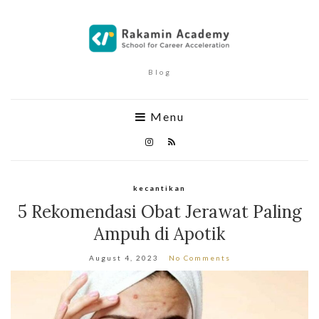
Blog
Menu
kecantikan
5 Rekomendasi Obat Jerawat Paling
Ampuh di Apotik
August 4, 2023
No Comments