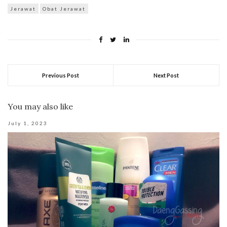
Jerawat
Obat Jerawat
Previous Post
Next Post
You may also like
July 1, 2023