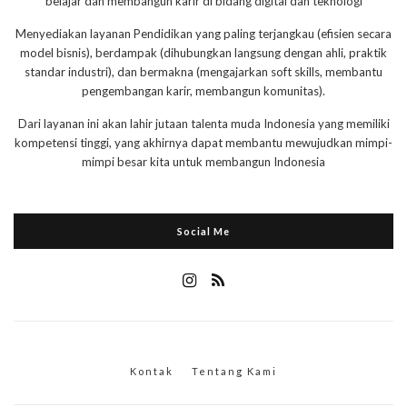
belajar dan membangun karir di bidang digital dan teknologi
Menyediakan layanan Pendidikan yang paling terjangkau (efisien secara
model bisnis), berdampak (dihubungkan langsung dengan ahli, praktik
standar industri), dan bermakna (mengajarkan soft skills, membantu
pengembangan karir, membangun komunitas).
Dari layanan ini akan lahir jutaan talenta muda Indonesia yang memiliki
kompetensi tinggi, yang akhirnya dapat membantu mewujudkan mimpi-
mimpi besar kita untuk membangun Indonesia
Social Me
Kontak
Tentang Kami