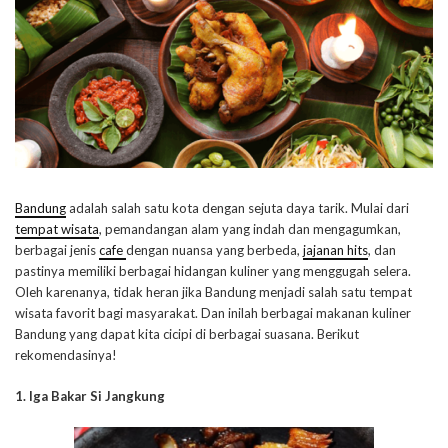
Bandung
adalah salah satu kota dengan sejuta daya tarik. Mulai dari
tempat wisata
, pemandangan alam yang indah dan mengagumkan,
berbagai jenis
cafe
dengan nuansa yang berbeda,
jajanan hits
, dan
pastinya memiliki berbagai hidangan kuliner yang menggugah selera.
Oleh karenanya, tidak heran jika Bandung menjadi salah satu tempat
wisata favorit bagi masyarakat. Dan inilah berbagai makanan kuliner
Bandung yang dapat kita cicipi di berbagai suasana. Berikut
rekomendasinya!
1. Iga Bakar Si Jangkung