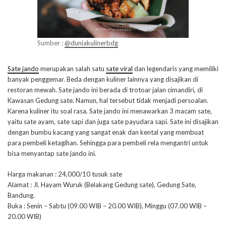
Sumber :
@duniakulinerbdg
Sate jando
merupakan salah satu
sate viral
dan legendaris yang memiliki
banyak penggemar. Beda dengan kuliner lainnya yang disajikan di
restoran mewah. Sate jando ini berada di trotoar jalan cimandiri, di
Kawasan Gedung sate. Namun, hal tersebut tidak menjadi persoalan.
Karena kuliner itu soal rasa. Sate jando ini menawarkan 3 macam sate,
yaitu sate ayam, sate sapi dan juga sate payudara sapi. Sate ini disajikan
dengan bumbu kacang yang sangat enak dan kental yang membuat
para pembeli ketagihan. Sehingga para pembeli rela mengantri untuk
bisa menyantap sate jando ini.
Harga makanan : 24,000/10 tusuk sate
Alamat : Jl. Hayam Wuruk (Belakang Gedung sate), Gedung Sate,
Bandung.
Buka : Senin – Sabtu (09.00 WIB – 20.00 WIB), Minggu (07.00 WIB –
20.00 WIB)