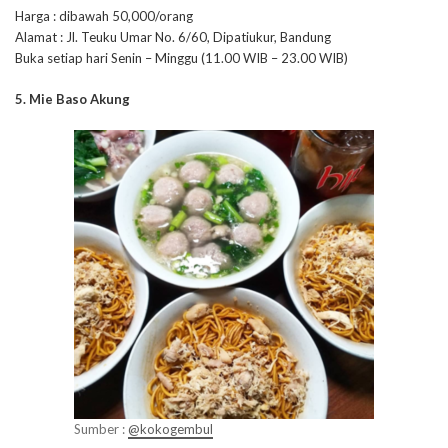
Harga : dibawah 50,000/orang
Alamat : Jl. Teuku Umar No. 6/60, Dipatiukur, Bandung
Buka setiap hari Senin – Minggu (11.00 WIB – 23.00 WIB)
5. Mie Baso Akung
Sumber :
@kokogembul