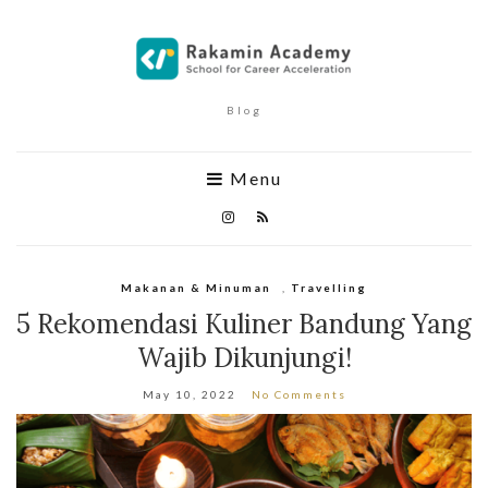
Blog
Menu
Makanan & Minuman
,
Travelling
5 Rekomendasi Kuliner Bandung Yang
Wajib Dikunjungi!
May 10, 2022
No Comments