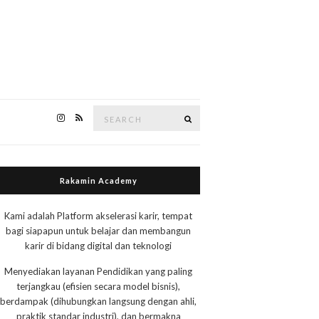
Search
Search
for:
Rakamin Academy
Kami adalah Platform akselerasi karir, tempat
bagi siapapun untuk belajar dan membangun
karir di bidang digital dan teknologi
Menyediakan layanan Pendidikan yang paling
terjangkau (efisien secara model bisnis),
berdampak (dihubungkan langsung dengan ahli,
praktik standar industri), dan bermakna