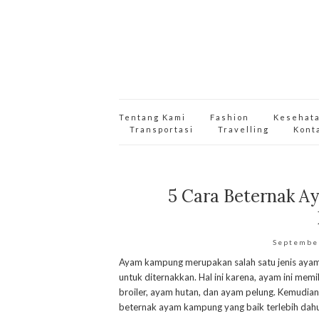
Tentang Kami
Fashion
Kesehat
Transportasi
Travelling
Kont
5 Cara Beternak A
Septembe
Ayam kampung merupakan salah satu jenis ayam l
untuk diternakkan. Hal ini karena, ayam ini me
broiler, ayam hutan, dan ayam pelung. Kemudia
beternak ayam kampung yang baik terlebih dahu