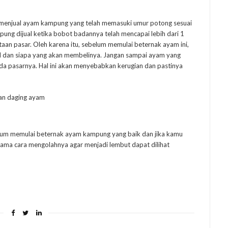
n menjual ayam kampung yang telah memasuki umur potong sesuai
ung dijual ketika bobot badannya telah mencapai lebih dari 1
intaan pasar. Oleh karena itu, sebelum memulai beternak ayam ini,
l dan siapa yang akan membelinya. Jangan sampai ayam yang
k ada pasarnya. Hal ini akan menyebabkan kerugian dan pastinya
elum memulai beternak ayam kampung yang baik dan jika kamu
ma cara mengolahnya agar menjadi lembut dapat dilihat