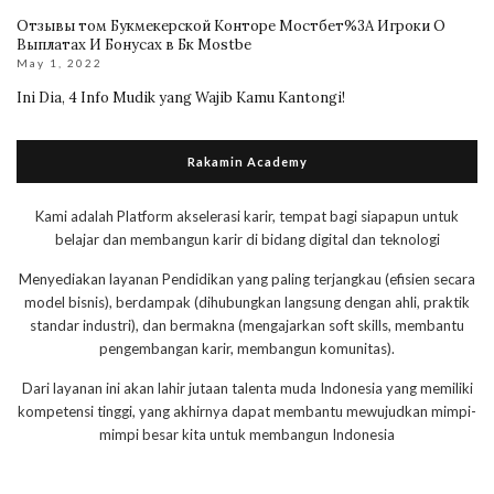
Отзывы том Букмекерской Конторе Мостбет%3A Игроки О
Выплатах И Бонусах в Бк Mostbe
May 1, 2022
Ini Dia, 4 Info Mudik yang Wajib Kamu Kantongi!
Rakamin Academy
Kami adalah Platform akselerasi karir, tempat bagi siapapun untuk
belajar dan membangun karir di bidang digital dan teknologi
Menyediakan layanan Pendidikan yang paling terjangkau (efisien secara
model bisnis), berdampak (dihubungkan langsung dengan ahli, praktik
standar industri), dan bermakna (mengajarkan soft skills, membantu
pengembangan karir, membangun komunitas).
Dari layanan ini akan lahir jutaan talenta muda Indonesia yang memiliki
kompetensi tinggi, yang akhirnya dapat membantu mewujudkan mimpi-
mimpi besar kita untuk membangun Indonesia