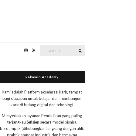
Search
Search
for:
Rakamin Academy
Kami adalah Platform akselerasi karir, tempat
bagi siapapun untuk belajar dan membangun
karir di bidang digital dan teknologi
Menyediakan layanan Pendidikan yang paling
terjangkau (efisien secara model bisnis),
berdampak (dihubungkan langsung dengan ahli,
praktik standar industri), dan bermakna