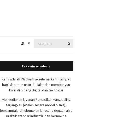
Search
Search
for:
Rakamin Academy
Kami adalah Platform akselerasi karir, tempat
bagi siapapun untuk belajar dan membangun
karir di bidang digital dan teknologi
Menyediakan layanan Pendidikan yang paling
terjangkau (efisien secara model bisnis),
berdampak (dihubungkan langsung dengan ahli,
praktik standar industri), dan bermakna