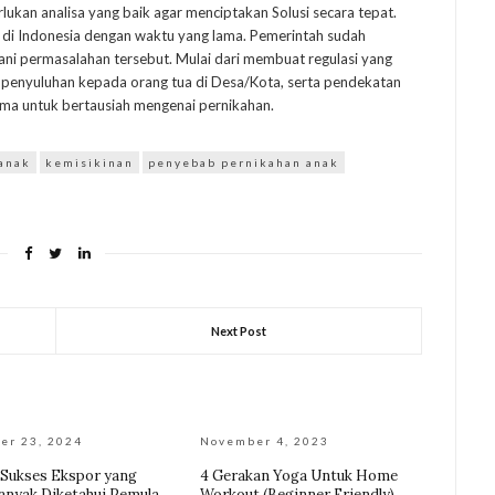
lukan analisa yang baik agar menciptakan Solusi secara tepat.
di di Indonesia dengan waktu yang lama. Pemerintah sudah
i permasalahan tersebut. Mulai dari membuat regulasi yang
si penyuluhan kepada orang tua di Desa/Kota, serta pendekatan
ma untuk bertausiah mengenai pernikahan.
anak
kemisikinan
penyebab pernikahan anak
Next Post
er 23, 2024
November 4, 2023
 Sukses Ekspor yang
4 Gerakan Yoga Untuk Home
anyak Diketahui Pemula
Workout (Beginner Friendly)