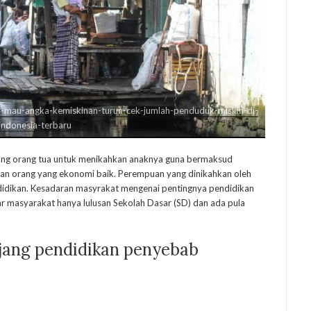
i-mau-angka-kemiskinan-turun-cek-jumlah-penduduk-miskin-di-
indonesia-terbaru
ng orang tua untuk menikahkan anaknya guna bermaksud
an orang yang ekonomi baik. Perempuan yang dinikahkan oleh
didikan. Kesadaran masyrakat mengenai pentingnya pendidikan
ar masyarakat hanya lulusan Sekolah Dasar (SD) dan ada pula
jang pendidikan penyebab