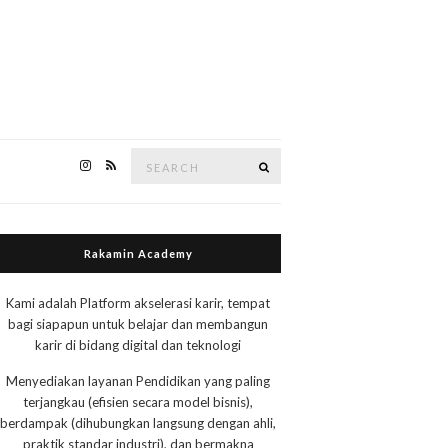
Search
Search
for:
Rakamin Academy
Kami adalah Platform akselerasi karir, tempat
bagi siapapun untuk belajar dan membangun
karir di bidang digital dan teknologi
Menyediakan layanan Pendidikan yang paling
terjangkau (efisien secara model bisnis),
berdampak (dihubungkan langsung dengan ahli,
praktik standar industri), dan bermakna