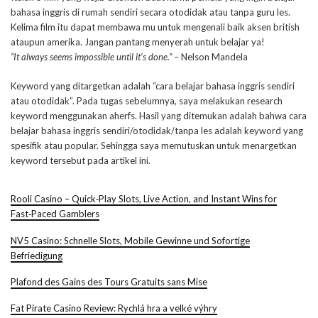
bahasa inggris di rumah sendiri secara otodidak atau tanpa guru les.
Kelima film itu dapat membawa mu untuk mengenali baik aksen british
ataupun amerika. Jangan pantang menyerah untuk belajar ya!
“It always seems impossible until it’s done.”
– Nelson Mandela
Keyword yang ditargetkan adalah “cara belajar bahasa inggris sendiri
atau otodidak”. Pada tugas sebelumnya, saya melakukan research
keyword menggunakan aherfs. Hasil yang ditemukan adalah bahwa cara
belajar bahasa inggris sendiri/otodidak/tanpa les adalah keyword yang
spesifik atau popular. Sehingga saya memutuskan untuk menargetkan
keyword tersebut pada artikel ini.
Rooli Casino – Quick‑Play Slots, Live Action, and Instant Wins for
Fast‑Paced Gamblers
NV5 Casino: Schnelle Slots, Mobile Gewinne und Sofortige
Befriedigung
Plafond des Gains des Tours Gratuits sans Mise
Fat Pirate Casino Review: Rychlá hra a velké výhry