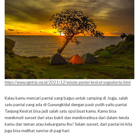
https://www.ngetrip.my.id/2021/12/wisata-pantai-kesirat-yogyakarta.html
Kalau kamu mencari pantai yang bagus untuk camping di Jogja, salah
satu pantai yang ada di Gunungkidul dengan pasir putih yaitu pantai
Tanjung Kesirat bisa jadi salah satu opsi buat kamu. Kamu bisa
menikmati sunset dari atas bukit dan menikmatinya dari dalam tenda
kamu dan teman atau keluargamu lho! Selain sunset, dari pantai ini kita
juga bisa melihat sunrise di pagi hari.