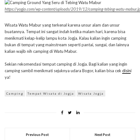
https://yogjo.com/wp-content/uploads/2019/12/camping-tebing-watu-mabur.j
Wisata Watu Mabur yang terkenal karena unsur alam dan unsur
buatannya. Tempat ini sangat indah ketika malam hari, karena bisa
menikmati kelap-kelip lampu kota Jogja. Kalau kalian ingin camping
bukan di tempat yang mainstream seperti pantai, sungai, dan lainnya
kalian wajib nih camping di Watu Mabur.
Sekian rekomendasi tempat camping di Jogja. Bagi kalian yang ingin
camping sambil menikmati sejuknya udara Bogor, kalian bisa cek
disin
i
ya!
Camping
Tempat Wisata di Jogja
Wisata Jogja
Previous Post
Next Post