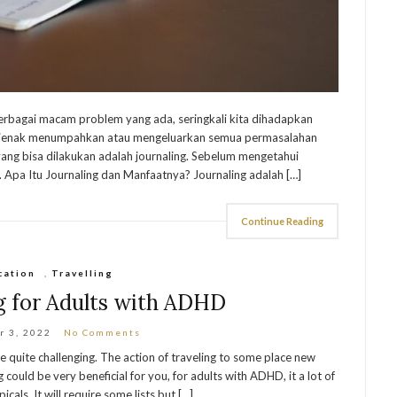
rbagai macam problem yang ada, seringkali kita dihadapkan
 sejenak menumpahkan atau mengeluarkan semua permasalahan
e yang bisa dilakukan adalah journaling. Sebelum mengetahui
g. Apa Itu Journaling dan Manfaatnya? Journaling adalah […]
Continue Reading
cation
,
Travelling
g for Adults with ADHD
r 3, 2022
No Comments
 quite challenging. The action of traveling to some place new
g could be very beneficial for you, for adults with ADHD, it a lot of
cals. It will require some lists but […]