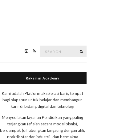
Search
Search
for:
Rakamin Academy
Kami adalah Platform akselerasi karir, tempat
bagi siapapun untuk belajar dan membangun
karir di bidang digital dan teknologi
Menyediakan layanan Pendidikan yang paling
terjangkau (efisien secara model bisnis),
berdampak (dihubungkan langsung dengan ahli,
praktik standar industri), dan bermakna