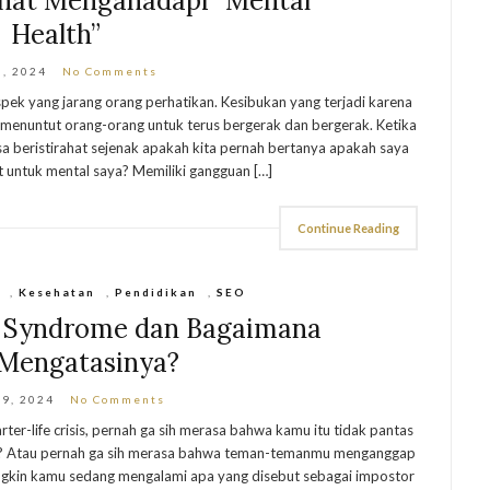
ehat Mengahadapi “Mental
Health”
5, 2024
No Comments
pek yang jarang orang perhatikan. Kesibukan yang terjadi karena
n menuntut orang-orang untuk terus bergerak dan bergerak. Ketika
sa beristirahat sejenak apakah kita pernah bertanya apakah saya
 untuk mental saya? Memiliki gangguan […]
Continue Reading
,
Kesehatan
,
Pendidikan
,
SEO
r Syndrome dan Bagaimana
 Mengatasinya?
29, 2024
No Comments
er-life crisis, pernah ga sih merasa bahwa kamu itu tidak pantas
an? Atau pernah ga sih merasa bahwa teman-temanmu menganggap
ungkin kamu sedang mengalami apa yang disebut sebagai impostor