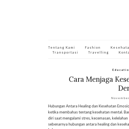
Tentang Kami
Fashion
Kesehat
Transportasi
Travelling
Kont
Educati
Cara Menjaga Kese
De
November
Hubungan Antara Healing dan Kesehatan Emosiona
ketika membahas tentang kesehatan mental. B
diri saat mengalami stres, kecemasan, kelelaha
sebenarnya hubungan antara healing dan keseh