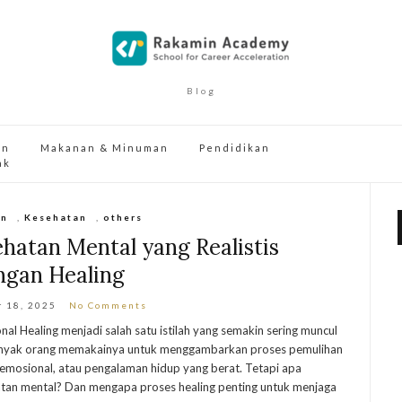
Blog
an
Makanan & Minuman
Pendidikan
ak
on
,
Kesehatan
,
others
hatan Mental yang Realistis
ngan Healing
 18, 2025
No Comments
l Healing menjadi salah satu istilah yang semakin sering muncul
anyak orang memakainya untuk menggambarkan proses pemulihan
n emosional, atau pengalaman hidup yang berat. Tetapi apa
atan mental? Dan mengapa proses healing penting untuk menjaga