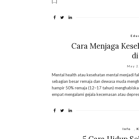
[…]
Edu
Cara Menjaga Keseh
di
May 2
Mental health atau kesehatan mental menjadi fakt
sebagian besar remaja dan dewasa muda mengha
hampir 50% remaja (12–17 tahun) menghabiskan ≥
empat mengalami gejala kecemasan atau depresi
Info
,
K