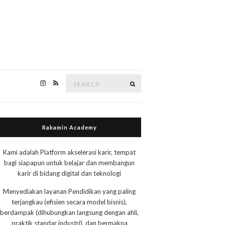
Search
Search
for:
Rakamin Academy
Kami adalah Platform akselerasi karir, tempat
bagi siapapun untuk belajar dan membangun
karir di bidang digital dan teknologi
Menyediakan layanan Pendidikan yang paling
terjangkau (efisien secara model bisnis),
berdampak (dihubungkan langsung dengan ahli,
praktik standar industri), dan bermakna