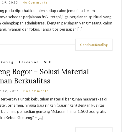
 19, 2025
No Comments
g perlu diperhatikan oleh setiap calon jemaah sebelum
a sekedar perjalanan fisik, tetapi juga perjalanan spiritual yang
 kelengkapan administrasi. Dengan persiapan yang matang, calon
ang, nyaman dan fokus. Tanpa tips persiapan […]
Continue Reading
rketing
,
Education
,
SEO
ng Bogor – Solusi Material
nan Berkualitas
r 12, 2025
No Comments
 terpercaya untuk kebutuhan material bangunan masyarakat di
er, ornamen, hingga baja ringan (bajaringan) dengan kualitas
ulan ini: pembelian genteng Mclass minimal 1,500 pcs, gratis
oko Kebun Genteng? – […]