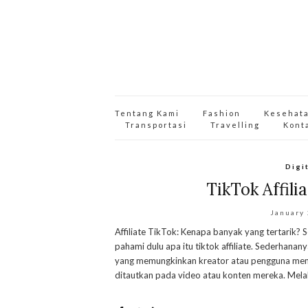
Tentang Kami
Fashion
Kesehat
Transportasi
Travelling
Kont
Digi
TikTok Affili
January
Affiliate TikTok: Kenapa banyak yang tertarik? 
pahami dulu apa itu tiktok affiliate. Sederhanany
yang memungkinkan kreator atau pengguna mema
ditautkan pada video atau konten mereka. Melalu