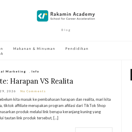
Blog
an
Makanan & Minuman
Pendidikan
ak
tal Marketing
,
Info
ate: Harapan VS Realita
 29, 2026
No Comments
Sebelum kita masuk ke pembahasan harapan dan realita, mari kita
a, tiktok affiliate merupakan program afiliasi dari TikTok Shop
sarkan produk melalui link berupa keranjang kuning yang
i tautan link produk tersebut, […]