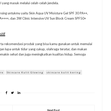
i yang masuk melalui celah-celah jendela.
nsing untukmu yaitu Skin Aqua UV Moisture Gel SPF 30 PA++,
A++++, dan 3W Clinic Intensive UV Sun Block Cream SPF50+
itif
e serta rekomendasi produk yang bisa kamu gunakan untuk memulai
angan lupa untuk tidur yang cukup, olahraga teratur, dan makan
semakin sehat dan juga meningkatkan kualitas hidup. Semoga
are
Skincare Kulit Glowing
skincare kulit kering
Next Post