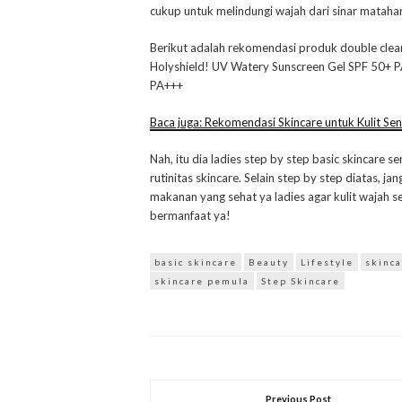
cukup untuk melindungi wajah dari sinar matahar
Berikut adalah rekomendasi produk double clea
Holyshield! UV Watery Sunscreen Gel SPF 50+ P
PA+++
Baca juga: Rekomendasi Skincare untuk Kulit Sens
Nah, itu dia ladies step by step basic skincar
rutinitas skincare. Selain step by step diatas, j
makanan yang sehat ya ladies agar kulit wajah 
bermanfaat ya!
basic skincare
Beauty
Lifestyle
skinc
skincare pemula
Step Skincare
Previous Post