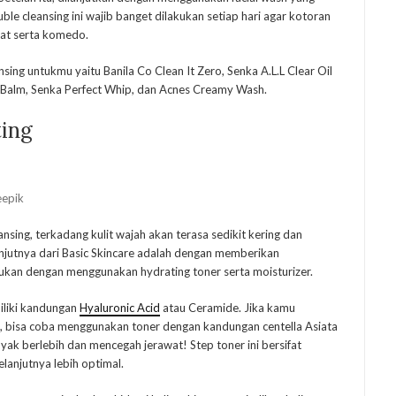
uble cleansing ini wajib banget dilakukan setiap hari agar kotoran
at serta komedo.
ing untukmu yaitu Banila Co Clean It Zero, Senka A.L.L Clear Oil
Balm, Senka Perfect Whip, dan Acnes Creamy Wash.
ting
eepik
sing, terkadang kulit wajah akan terasa sedikit kering dan
anjutnya dari Basic Skincare adalah dengan memberikan
ukan dengan menggunakan hydrating toner serta moisturizer.
iliki kandungan
Hyaluronic Acid
atau Ceramide. Jika kamu
 bisa coba menggunakan toner dengan kandungan centella Asiata
k berlebih dan mencegah jerawat! Step toner ini bersifat
anjutnya lebih optimal.