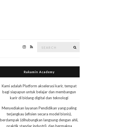
Search
Search
for:
Rakamin Academy
Kami adalah Platform akselerasi karir, tempat
bagi siapapun untuk belajar dan membangun
karir di bidang digital dan teknologi
Menyediakan layanan Pendidikan yang paling
terjangkau (efisien secara model bisnis),
berdampak (dihubungkan langsung dengan ahli,
praktik standar industri), dan bermakna