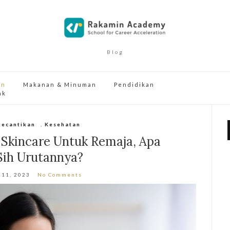
Blog
an
Makanan & Minuman
Pendidikan
ak
kecantikan
,
Kesehatan
 Skincare Untuk Remaja, Apa
Sih Urutannya?
 11, 2023
No Comments