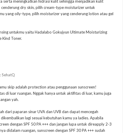
serta meningkatkan hidrasi kulit sehingga menjadikan kulit
 cenderung dry skin, pilih cream-type moisturizer untuk
yang oily-type, pilih moisturizer yang cenderung lotion atau gel
nsing untukmu yaitu Hadalabo Gokujyun Ultimate Moisturizing
e Kind Toner.
e: SehatQ
 kamu skip adalah protection atau penggunaan sunscreen!
as di luar ruangan. Nggak hanya untuk aktifitas di luar, kamu juga
uangan yah.
jah dari paparan sinar UVA dan UVB dan dapat mencegah
n dikembalikan lagi sesuai kebutuhan kamu ya ladies. Apabila
unscreen dengan SPF 50 PA +++ dan jangan lupa untuk direapply 2-3
arinya didalam ruangan, sunscreen dengan SPF 30 PA +++ sudah