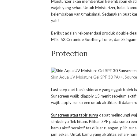
Moisturizer akan memberikan kelembaban ekstra 
wajah yang sehat. Untuk Moisturizer, kalau kamu
kelembaban yang maksimal. Sedangkan buat kamu 
yah!
Berikut adalah rekomendasi produk double clea
Milk, 5X Ceramide Soothing Toner, dan Skingam
Protection
Skin Aqua UV Moisture Gel SPF 30 PA++. Sourc
Last step dari basic skincare yang nggak boleh
Sunscreen wajib diapply 15 menit sebelum aktifit
wajib apply sunscreen untuk aktifitas di dalam r
Sunscreen atau tabir surya
dapat melindungi wa
timbulnya flek hitam. Pilihan SPF pada sunscree
kamu aktif beraktifitas di luar ruangan, pilih s
jam sekali. Untuk kamu yang aktifitas sehari-h