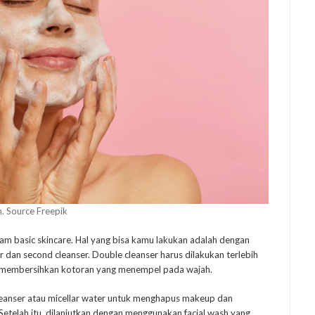
h. Source Freepik
lam basic skincare. Hal yang bisa kamu lakukan adalah dengan
r dan second cleanser. Double cleanser harus dilakukan terlebih
tuk membersihkan kotoran yang menempel pada wajah.
eanser atau micellar water untuk menghapus makeup dan
Setelah itu, dilanjutkan dengan menggunakan facial wash yang