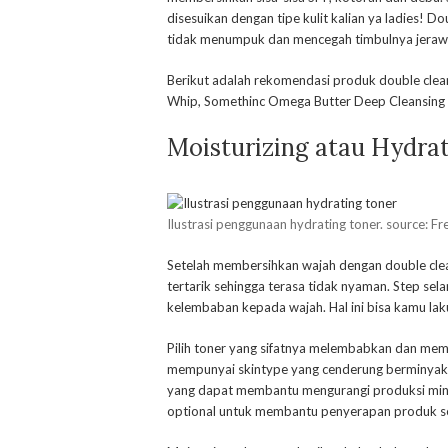
disesuikan dengan tipe kulit kalian ya ladies! Do
tidak menumpuk dan mencegah timbulnya jeraw
Berikut adalah rekomendasi produk double cleans
Whip, Somethinc Omega Butter Deep Cleansing 
Moisturizing atau Hydra
Ilustrasi penggunaan hydrating toner. source: Fr
Setelah membersihkan wajah dengan double clean
tertarik sehingga terasa tidak nyaman. Step sel
kelembaban kepada wajah. Hal ini bisa kamu lak
Pilih toner yang sifatnya melembabkan dan mem
mempunyai skintype yang cenderung berminyak,
yang dapat membantu mengurangi produksi minya
optional untuk membantu penyerapan produk sel