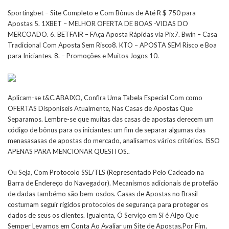
Sportingbet – Site Completo e Com Bônus de Até R $ 750 para
Apostas 5. 1XBET – MELHOR OFERTA DE BOAS -VIDAS DO
MERCOADO. 6. BETFAIR – FAça Aposta Rápidas via Pix7. Bwin – Casa
Tradicional Com Aposta Sem Risco8. KTO – APOSTA SEM Risco e Boa
para Iniciantes. 8. – Promoções e Muitos Jogos 10.
Aplicam-se t&C.ABAIXO, Confira Uma Tabela Especial Com como
OFERTAS Disponíseis Atualmente, Nas Casas de Apostas Que
Separamos. Lembre-se que muitas das casas de apostas derecem um
código de bônus para os iniciantes: um fim de separar algumas das
menasasasas de apostas do mercado, analisamos vários critérios. ISSO
APENAS PARA MENCIONAR QUESITOS..
Ou Seja, Com Protocolo SSL/TLS (Representado Pelo Cadeado na
Barra de Endereço do Navegador). Mecanismos adicionais de protefão
de dadas tambémo são bem-osdos. Casas de Apostas no Brasil
costumam seguir rígidos protocolos de segurança para proteger os
dados de seus os clientes. Igualenta, Ó Serviço em Si é Algo Que
Semper Levamos em Conta Ao Avaliar um Site de Apostas.Por Fim,