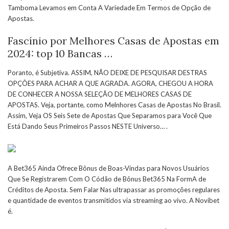
Tamboma Levamos em Conta A Variedade Em Termos de Opção de
Apostas.
Fascínio por Melhores Casas de Apostas em
2024: top 10 Bancas …
Poranto, é Subjetiva. ASSIM, NÃO DEIXE DE PESQUISAR DESTRAS
OPÇÕES PARA ACHAR A QUE AGRADA. AGORA, CHEGOU A HORA
DE CONHECER A NOSSA SELEÇÃO DE MELHORES CASAS DE
APOSTAS. Veja, portante, como Melnhores Casas de Apostas No Brasil.
Assim, Veja OS Seis Sete de Apostas Que Separamos para Você Que
Está Dando Seus Primeiros Passos NESTE Universo… .
A Bet365 Ainda Ofrece Bônus de Boas-Vindas para Novos Usuários
Que Se Registrarem Com O Códão de Bônus Bet365 Na FormA de
Créditos de Aposta. Sem Falar Nas ultrapassar as promoções regulares
e quantidade de eventos transmitidos via streaming ao vivo. A Novibet
é.