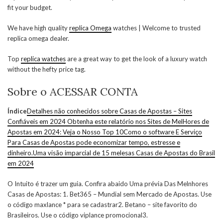
fit your budget.
We have high quality
replica Omega
watches | Welcome to trusted
replica omega dealer.
Top
replica watches
are a great way to get the look of a luxury watch
without the hefty price tag.
Sobre o ACESSAR CONTA
Índice
Detalhes não conhecidos sobre Casas de Apostas – Sites
Confiáveis ​​em 2024
Obtenha este relatório nos Sites de MelHores de
Apostas em 2024: Veja o Nosso Top 10
Como o software E Serviço
Para Casas de Apostas pode economizar tempo, estresse e
dinheiro.
Uma visão imparcial de 15 melesas Casas de Apostas do Brasil
em 2024
O Intuito é trazer um guia. Confira abaido Uma prévia Das Melnhores
Casas de Apostas: 1. Bet365 – Mundial sem Mercado de Apostas. Use
o código maxlance * para se cadastrar2. Betano – site favorito do
Brasileiros. Use o código viplance promocional3.