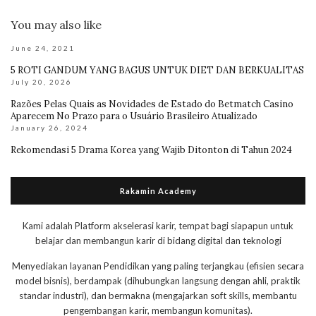
You may also like
June 24, 2021
5 ROTI GANDUM YANG BAGUS UNTUK DIET DAN BERKUALITAS
July 20, 2026
Razões Pelas Quais as Novidades de Estado do Betmatch Casino
Aparecem No Prazo para o Usuário Brasileiro Atualizado
January 26, 2024
Rekomendasi 5 Drama Korea yang Wajib Ditonton di Tahun 2024
Rakamin Academy
Kami adalah Platform akselerasi karir, tempat bagi siapapun untuk
belajar dan membangun karir di bidang digital dan teknologi
Menyediakan layanan Pendidikan yang paling terjangkau (efisien secara
model bisnis), berdampak (dihubungkan langsung dengan ahli, praktik
standar industri), dan bermakna (mengajarkan soft skills, membantu
pengembangan karir, membangun komunitas).