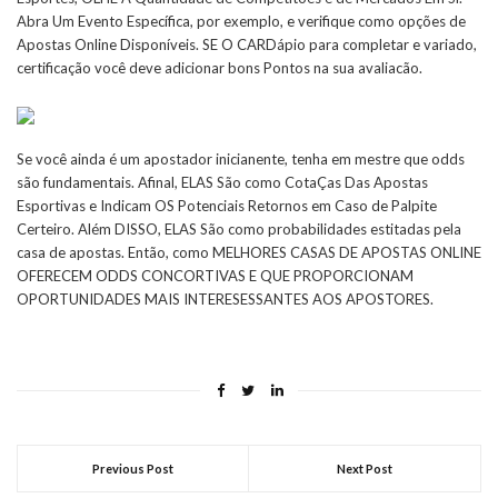
Abra Um Evento Específica, por exemplo, e verifique como opções de
Apostas Online Disponíveis. SE O CARDápio para completar e variado,
certificação você deve adicionar bons Pontos na sua avaliacão.
Se você ainda é um apostador inicianente, tenha em mestre que odds
são fundamentais. Afinal, ELAS São como CotaÇas Das Apostas
Esportivas e Indicam OS Potenciais Retornos em Caso de Palpite
Certeiro. Além DISSO, ELAS São como probabilidades estitadas pela
casa de apostas. Então, como MELHORES CASAS DE APOSTAS ONLINE
OFERECEM ODDS CONCORTIVAS E QUE PROPORCIONAM
OPORTUNIDADES MAIS INTERESESSANTES AOS APOSTORES.
Previous Post
Next Post