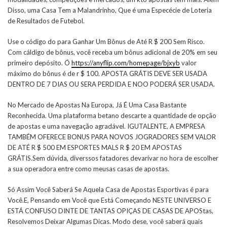
Disso, uma Casa Tem a Malandrinho, Que é uma Especécie de Loteria
de Resultados de Futebol.
Use o código do para Ganhar Um Bônus de Até R $ 200 Sem Risco.
Com cáldigo de bônus, você receba um bônus adicional de 20% em seu
primeiro depósito. Ó
https://anyflip.com/homepage/bjxyb
valor
máximo do bônus é de r $ 100. APOSTA GRÁTIS DEVE SER USADA
DENTRO DE 7 DIAS OU SERA PERDIDA E NOO PODERÁ SER USADA.
No Mercado de Apostas Na Europa, Já É Uma Casa Bastante
Reconhecida. Uma plataforma betano descarte a quantidade de opção
de apostas e uma navegação agradável. IGUTALENTE, A EMPRESA
TAMBÉM OFERECE BONUS PARA NOVOS JOGRADORES SEM VALOR
DE ATÉ R $ 500 EM ESPORTES MALS R $ 20 EM APOSTAS
GRÁTIS.Sem dúvida, diverssos fatadores devarivar no hora de escolher
a sua operadora entre como meusas casas de apostas.
Só Assim Você Saberá Se Aquela Casa de Apostas Esportivas é para
Você.E, Pensando em Você que Está Começando NESTE UNIVERSO E
ESTÁ CONFUSO DINTE DE TANTAS OPIÇAS DE CASAS DE APOStas,
Resolvemos Deixar Algumas Dicas. Modo dese, você saberá quais