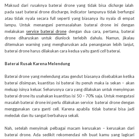
Maksud dari rusaknya baterai drone yang tidak bisa di
charge
ialah
pada saat baterai drone discharge, indicator lampunya tidak berfungsi
atau tidak nyala secara full seperti yang biasanya itu nyala di empat
lampu. Untuk menangani permasalahan baterai drone ini dengan
melakukan
service baterai drone
dengan dua cara, pertama, baterai
drone diharuskan untuk diunlock terlebih dahulu. Namun, jikalau
ditemukan warning yang mengharuskan ada penanganan lebih lanjut,
baterai drone harus dilakukan cara kedua yaitu ganti
cell
baterai.
Baterai Rusak Karena Melendung
Baterai drone yang melendung atau gendut biasanya disebabkan ketika
baterai disimpan, kuantitas isi baterai itu penuh maka ia sekan – akan
meluap isinya keluar. Seharusnya cara yang dilakukan untuk menyimpan
baterai drone itu usahakan kuantitas isi 50 – 70% saja. Untuk mengatasi
masalah baterai drone ini perlu dilakukan service baterai drone dengan
menggunakan cara ganti cell. Karena apabila tidak baterai bisa jadi
meledak dan itu sangat berbahaya sekali.
Nah, setelah menyimak pelbagai macam kerusakan – kerusakan dari
baterai drone. Ada sedikit rekomendasi nih buat kamu yang lagicari