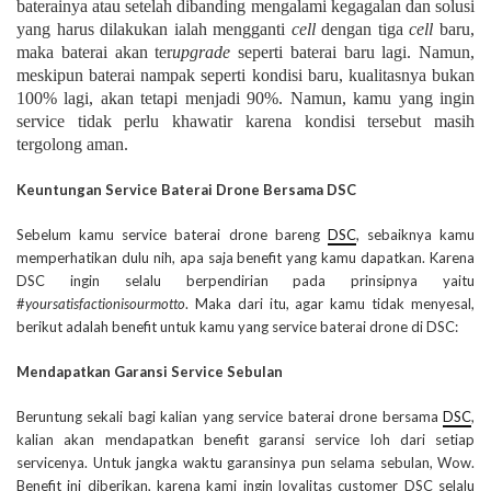
baterainya atau setelah dibanding mengalami kegagalan dan solusi
yang harus dilakukan ialah mengganti
cell
dengan tiga
cell
baru,
maka baterai akan ter
upgrade
seperti baterai baru lagi. Namun,
meskipun baterai nampak seperti kondisi baru, kualitasnya bukan
100% lagi, akan tetapi menjadi 90%. Namun, kamu yang ingin
service tidak perlu khawatir karena kondisi tersebut masih
tergolong aman.
Keuntungan Service Baterai Drone Bersama DSC
Sebelum kamu service baterai drone bareng
DSC
, sebaiknya kamu
memperhatikan dulu nih, apa saja benefit yang kamu dapatkan. Karena
DSC ingin selalu berpendirian pada prinsipnya yaitu
#
yoursatisfactionisourmotto
. Maka dari itu, agar kamu tidak menyesal,
berikut adalah benefit untuk kamu yang service baterai drone di DSC:
Mendapatkan Garansi Service Sebulan
Beruntung sekali bagi kalian yang service baterai drone bersama
DSC
,
kalian akan mendapatkan benefit garansi service loh dari setiap
servicenya. Untuk jangka waktu garansinya pun selama sebulan, Wow.
Benefit ini diberikan, karena kami ingin loyalitas customer DSC selalu