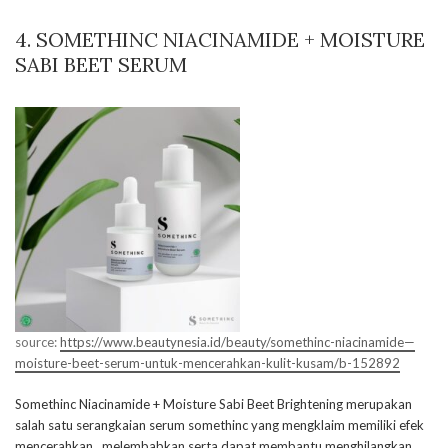
4. SOMETHINC NIACINAMIDE + MOISTURE
SABI BEET SERUM
source:
https://www.beautynesia.id/beauty/somethinc-niacinamide—
moisture-beet-serum-untuk-mencerahkan-kulit-kusam/b-152892
Somethinc Niacinamide + Moisture Sabi Beet Brightening merupakan
salah satu serangkaian serum somethinc yang mengklaim memiliki efek
mencerahkan, melembabkan serta dapat membantu menghilangkan