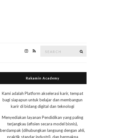
Search
Search
for:
Rakamin Academy
Kami adalah Platform akselerasi karir, tempat
bagi siapapun untuk belajar dan membangun
karir di bidang digital dan teknologi
Menyediakan layanan Pendidikan yang paling
terjangkau (efisien secara model bisnis),
berdampak (dihubungkan langsung dengan ahli,
praktik standar industri), dan bermakna