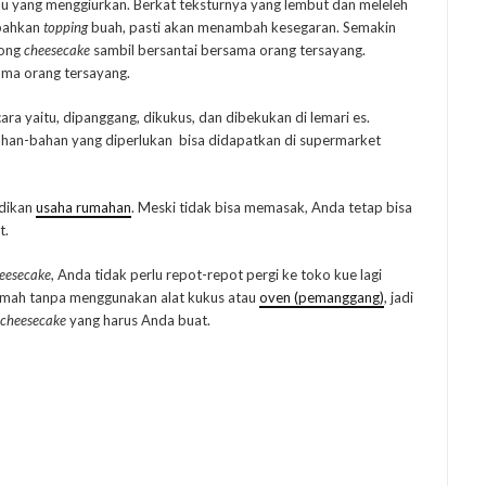
enu yang menggiurkan. Berkat teksturnya yang lembut dan meleleh
mbahkan
topping
buah, pasti akan menambah kesegaran. Semakin
tong
cheesecake
sambil bersantai bersama orang tersayang.
ama orang tersayang.
ra yaitu, dipanggang, dikukus, dan dibekukan di lemari es.
ahan-bahan yang diperlukan bisa didapatkan di supermarket
adikan
usaha rumahan
. Meski tidak bisa memasak, Anda tetap bisa
t.
eesecake
, Anda tidak perlu repot-repot pergi ke toko kue lagi
umah tanpa menggunakan alat kukus atau
oven (pemanggang)
, jadi
cheesecake
yang harus Anda buat.