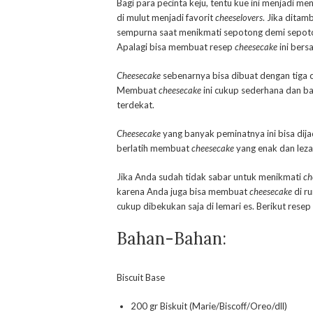
Bagi para pecinta keju, tentu kue ini menjadi m
di mulut menjadi favorit
cheeselovers
. Jika dita
sempurna saat menikmati sepotong demi sepo
Apalagi bisa membuat resep
cheesecake
ini bers
Cheesecake
sebenarnya bisa dibuat dengan tiga ca
Membuat
cheesecake
ini cukup sederhana dan b
terdekat.
Cheesecake
yang banyak peminatnya ini bisa dij
berlatih membuat
cheesecake
yang enak dan leza
Jika Anda sudah tidak sabar untuk menikmati
ch
karena Anda juga bisa membuat
cheesecake
di r
cukup dibekukan saja di lemari es. Berikut resep
Bahan-Bahan:
Biscuit Base
200 gr Biskuit (Marie/Biscoff/Oreo/dll)