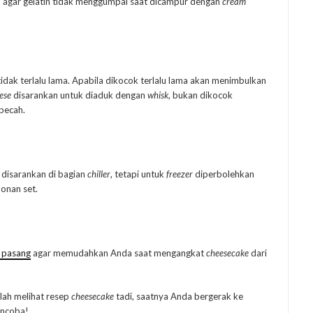
an agar gelatin tidak menggumpal saat dicampur dengan
cream
dak terlalu lama. Apabila dikocok terlalu lama akan menimbulkan
ese
disarankan untuk diaduk dengan
whisk
, bukan dikocok
pecah.
h disarankan di bagian
chiller
, tetapi untuk
freezer
diperbolehkan
onan set.
 pasang
agar memudahkan Anda saat mengangkat
cheesecake
dari
ah melihat resep
cheesecake
tadi, saatnya Anda bergerak ke
encoba!