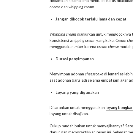
didiamkan selama lima menit. Ini harus dilakuk
cheese
dan
whipping cream
.
Jangan dikocok terlalu lama dan cepat
Whipping cream
dianjurkan untuk mengocoknya ti
konsistensi
whipping cream
yang kaku.
Cream che
menggunakan
mixer
karena
cream cheese
mudah 
Durasi penyimpanan
Menyimpan adonan
cheesecake
di lemari es lebi
saat adonan baru jadi selama empat jam agar ad
Loyang yang digunakan
Disarankan untuk menggunakan
loyang bongkar
loyang untuk disajikan.
Cukup mudah bukan untuk menyajikannya? Setel
dapur dan mempraktikkan resep ini. Selamat m