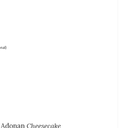
nal)
 Adonan
Cheesecake