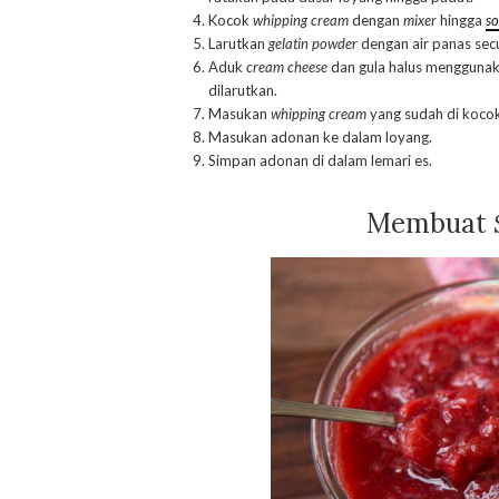
Kocok
whipping cream
dengan
mixer
hingga
so
Larutkan
gelatin powder
dengan air panas sec
Aduk
cream cheese
dan gula halus mengguna
dilarutkan.
Masukan
whipping cream
yang sudah di koco
Masukan adonan ke dalam loyang.
Simpan adonan di dalam lemari es.
Membuat