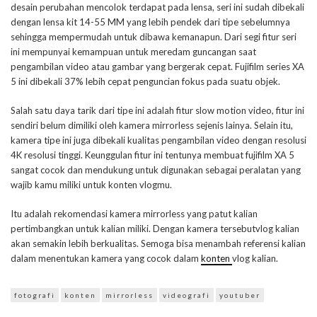
desain perubahan mencolok terdapat pada lensa, seri ini sudah dibekali
dengan lensa kit 14-55 MM yang lebih pendek dari tipe sebelumnya
sehingga mempermudah untuk dibawa kemanapun. Dari segi fitur seri
ini mempunyai kemampuan untuk meredam guncangan saat
pengambilan video atau gambar yang bergerak cepat. Fujifilm series XA
5 ini dibekali 37% lebih cepat penguncian fokus pada suatu objek.
Salah satu daya tarik dari tipe ini adalah fitur slow motion video, fitur ini
sendiri belum dimiliki oleh kamera mirrorless sejenis lainya. Selain itu,
kamera tipe ini juga dibekali kualitas pengambilan video dengan resolusi
4K resolusi tinggi. Keunggulan fitur ini tentunya membuat fujifilm XA 5
sangat cocok dan mendukung untuk digunakan sebagai peralatan yang
wajib kamu miliki untuk konten vlogmu.
Itu adalah rekomendasi kamera mirrorless yang patut kalian
pertimbangkan untuk kalian miliki. Dengan kamera tersebutvlog kalian
akan semakin lebih berkualitas. Semoga bisa menambah referensi kalian
dalam menentukan kamera yang cocok dalam
konten
vlog kalian.
fotografi
konten
mirrorless
videografi
youtuber