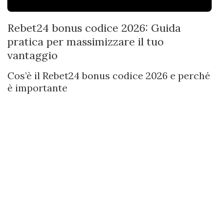
Rebet24 bonus codice 2026: Guida
pratica per massimizzare il tuo
vantaggio
Cos’è il Rebet24 bonus codice 2026 e perché
è importante