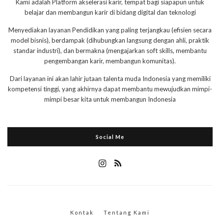
Kami adalah Platform akselerasi karir, tempat bagi siapapun untuk
belajar dan membangun karir di bidang digital dan teknologi
Menyediakan layanan Pendidikan yang paling terjangkau (efisien secara
model bisnis), berdampak (dihubungkan langsung dengan ahli, praktik
standar industri), dan bermakna (mengajarkan soft skills, membantu
pengembangan karir, membangun komunitas).
Dari layanan ini akan lahir jutaan talenta muda Indonesia yang memiliki
kompetensi tinggi, yang akhirnya dapat membantu mewujudkan mimpi-
mimpi besar kita untuk membangun Indonesia
Social Me
Kontak
Tentang Kami