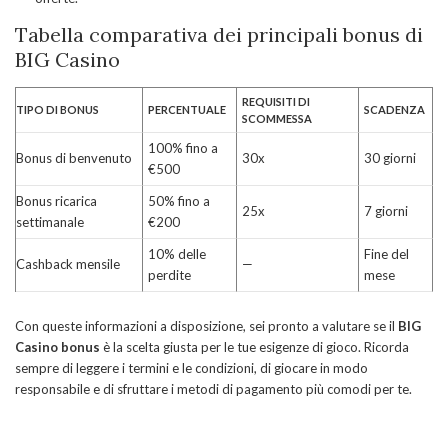
Tabella comparativa dei principali bonus di
BIG Casino
REQUISITI DI
TIPO DI BONUS
PERCENTUALE
SCADENZA
SCOMMESSA
100% fino a
Bonus di benvenuto
30x
30 giorni
€500
Bonus ricarica
50% fino a
25x
7 giorni
settimanale
€200
10% delle
Fine del
Cashback mensile
—
perdite
mese
Con queste informazioni a disposizione, sei pronto a valutare se il
BIG
Casino bonus
è la scelta giusta per le tue esigenze di gioco. Ricorda
sempre di leggere i termini e le condizioni, di giocare in modo
responsabile e di sfruttare i metodi di pagamento più comodi per te.