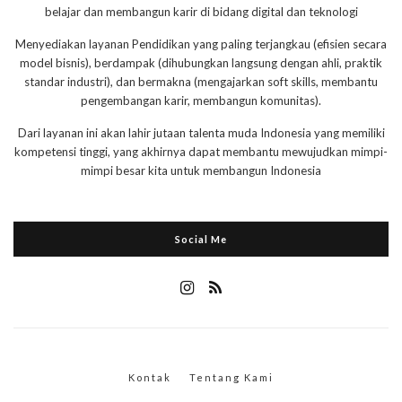
belajar dan membangun karir di bidang digital dan teknologi
Menyediakan layanan Pendidikan yang paling terjangkau (efisien secara
model bisnis), berdampak (dihubungkan langsung dengan ahli, praktik
standar industri), dan bermakna (mengajarkan soft skills, membantu
pengembangan karir, membangun komunitas).
Dari layanan ini akan lahir jutaan talenta muda Indonesia yang memiliki
kompetensi tinggi, yang akhirnya dapat membantu mewujudkan mimpi-
mimpi besar kita untuk membangun Indonesia
Social Me
Kontak
Tentang Kami