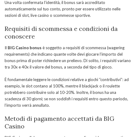
Una volta confermata l’identità, il bonus sarà accreditato
automaticamente sul tuo conto, pronto per essere utilizzato nelle
sezioni di slot, live casino o scommesse sportive.
Requisiti di scommessa e condizioni da
conoscere
Il
BIG Casino bonus
è soggetto a requisiti di scommessa (wagering
requirements) che indicano quante volte devi giocare l’importo del
bonus prima di poter richiedere un prelievo. Di solito, i requisiti variano
tra 30x e 40x il valore del bonus, a seconda del tipo di gioco.
È fondamentale leggere le condizioni relative a giochi “contributivi”: ad
esempio, le slot contano al 100%, mentre il blackjack o il roulette
potrebbero contribuire solo al 10-20%. Inoltre, il bonus ha una
scadenza di 30 giorni; se non soddisfi i requisiti entro questo periodo,
l’importo verrà annullato.
Metodi di pagamento accettati da BIG
Casino