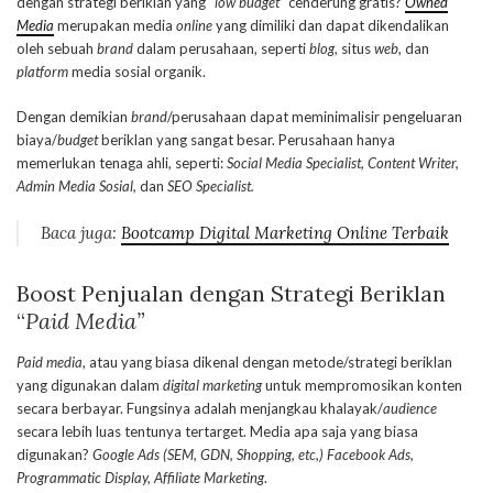
dengan strategi beriklan yang “
low budget
” cenderung gratis?
Owned
Media
merupakan media
online
yang dimiliki dan dapat dikendalikan
oleh sebuah
brand
dalam perusahaan, seperti
blog
, situs
web
, dan
platform
media sosial organik.
Dengan demikian
brand
/perusahaan dapat meminimalisir pengeluaran
biaya/
budget
beriklan yang sangat besar. Perusahaan hanya
memerlukan tenaga ahli, seperti:
Social Media Specialist, Content Writer,
Admin Media Sosial,
dan
SEO Specialist.
Baca juga:
Bootcamp Digital Marketing Online Terbaik
Boost Penjualan dengan Strategi Beriklan
“
Paid Media”
Paid media
, atau yang biasa dikenal dengan metode/strategi beriklan
yang digunakan dalam
digital marketing
untuk mempromosikan konten
secara berbayar. Fungsinya adalah menjangkau khalayak/
audience
secara lebih luas tentunya tertarget. Media apa saja yang biasa
digunakan?
Google Ads (SEM, GDN, Shopping, etc,) Facebook Ads,
Programmatic Display, Affiliate
Marketing
.