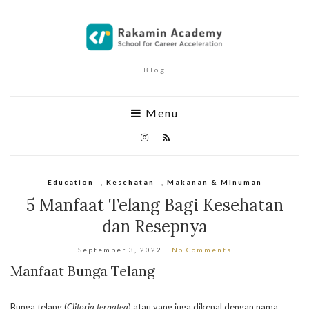
Blog
Menu
Education
,
Kesehatan
,
Makanan & Minuman
5 Manfaat Telang Bagi Kesehatan
dan Resepnya
September 3, 2022
No Comments
Manfaat Bunga Telang
Bunga telang (
Clitoria ternatea
) atau yang juga dikenal dengan nama