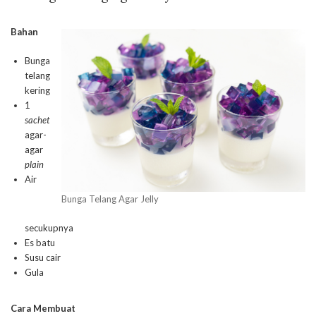
Bahan
Bunga
telang
kering
1
sachet
agar-
agar
plain
Air
Bunga Telang Agar Jelly
secukupnya
Es batu
Susu cair
Gula
Cara Membuat