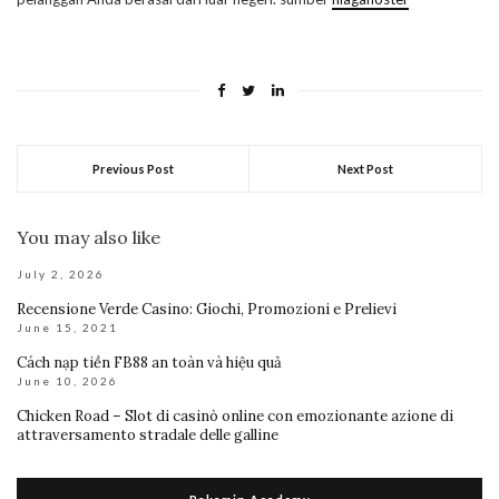
Previous Post
Next Post
You may also like
July 2, 2026
Recensione Verde Casino: Giochi, Promozioni e Prelievi
June 15, 2021
Cách nạp tiền FB88 an toàn và hiệu quả
June 10, 2026
Chicken Road – Slot di casinò online con emozionante azione di
attraversamento stradale delle galline