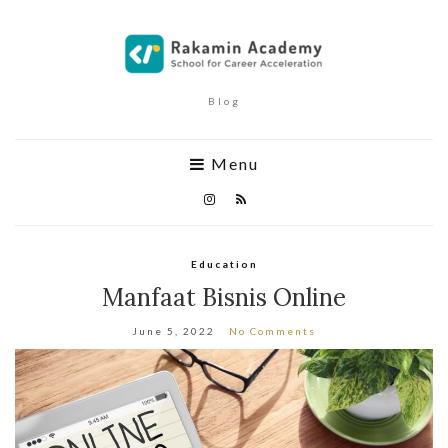
Blog
Menu
Education
Manfaat Bisnis Online
June 5, 2022
No Comments