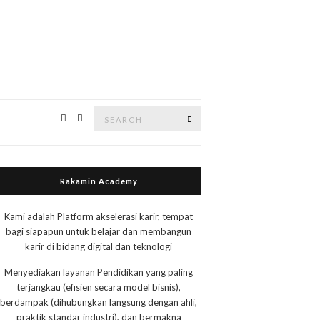
Search
Search
for:
Rakamin Academy
Kami adalah Platform akselerasi karir, tempat
bagi siapapun untuk belajar dan membangun
karir di bidang digital dan teknologi
Menyediakan layanan Pendidikan yang paling
terjangkau (efisien secara model bisnis),
berdampak (dihubungkan langsung dengan ahli,
praktik standar industri), dan bermakna