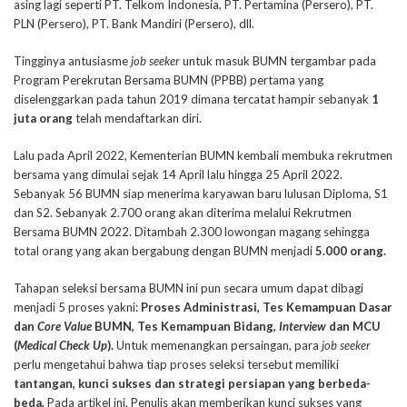
asing lagi seperti PT. Telkom Indonesia, PT. Pertamina (Persero), PT.
PLN (Persero), PT. Bank Mandiri (Persero), dll.
Tingginya antusiasme
job seeker
untuk masuk BUMN tergambar pada
Program Perekrutan Bersama BUMN (PPBB) pertama yang
diselenggarkan pada tahun 2019 dimana tercatat hampir sebanyak
1
juta
orang
telah mendaftarkan diri.
Lalu pada April 2022, Kementerian BUMN kembali membuka rekrutmen
bersama yang dimulai sejak 14 April lalu hingga 25 April 2022.
Sebanyak 56 BUMN siap menerima karyawan baru lulusan Diploma, S1
dan S2. Sebanyak 2.700 orang akan diterima melalui Rekrutmen
Bersama BUMN 2022. Ditambah 2.300 lowongan magang sehingga
total orang yang akan bergabung dengan BUMN menjadi
5.000 orang.
Tahapan seleksi bersama BUMN ini pun secara umum dapat dibagi
menjadi 5 proses yakni:
Proses Administrasi, Tes Kemampuan Dasar
dan
Core Value
BUMN, Tes Kemampuan Bidang,
Interview
dan MCU
(
Medical Check Up
).
Untuk memenangkan persaingan, para
job seeker
perlu mengetahui bahwa tiap proses seleksi tersebut memiliki
tantangan, kunci sukses dan strategi persiapan yang berbeda-
beda
.
Pada artikel ini, Penulis akan memberikan kunci sukses yang