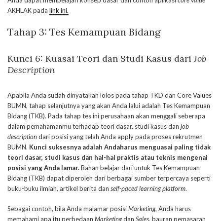
Anda dapat mempelajari konsep dasar dan contoh aplikasi
core value
AKHLAK pada
link ini.
Tahap 3:
Tes Kemampuan Bidang
Kunci 6: Kuasai Teori dan Studi Kasus dari
Job
Description
Apabila Anda sudah dinyatakan lolos pada tahap TKD dan Core Values
BUMN, tahap selanjutnya yang akan Anda lalui adalah Tes Kemampuan
Bidang (TKB). Pada tahap tes ini perusahaan akan menggali seberapa
dalam pemahamanmu terhadap teori dasar, studi kasus dan
job
description
dari posisi yang telah Anda apply pada proses rekrutmen
BUMN.
Kunci suksesnya adalah Andaharus menguasai paling tidak
teori dasar, studi kasus dan hal-hal praktis atau teknis mengenai
posisi yang Anda lamar.
Bahan belajar dari untuk Tes Kemampuan
Bidang (TKB) dapat diperoleh dari berbagai sumber terpercaya seperti
buku-buku ilmiah, artikel berita dan
self-paced learning platform
.
Sebagai contoh, bila Anda malamar posisi
Marketing
, Anda harus
memahami apa itu perbedaan
Marketing
dan
Sales
, bauran pemasaran