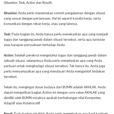
(
Situation, Task, Action
dan
Result
).
Situation
:
Anda perlu menemukan contoh pengalaman dengan situasi
yang sesuai dengan pertanyaan. Hal ini seperti kondisi kerja, serta
komunikasi dengan rekan kerja, atau yang lainnya.
Task
:
Pada bagian ini, Anda hanya perlu menekankan apa yang menjadi
tugas dan tanggung jawab dalam situasi tersebut, serta apa tuntutan
atau harapan perusahaan terhadap Anda.
Action
:
Setelah perekrut mengetahui tugas dan tanggung jawab dalam
sebuah situasi, selanjutnya Anda perlu menjelaskan apa yang Anda
perbuat untuk menghadapi situasi tersebut. Tak hanya itu, Anda juga
perlu menyampaikan apa yang mendasari Anda mengambil tindakan
tersebut.
Selain itu, mengingat dasar budaya dari BUMN adalah AKHLAK. Anda
dapat mengaitkan bagian Action ini dengan core value AKHLAK yang
dimiliki oleh BUMN misalnya apakah berhubungan nilai Kompeten,
Adaptif atau Kolaboratif.
Result
:
Pada bagian terakhir, Anda perlu menjelaskan apa hasil konkret