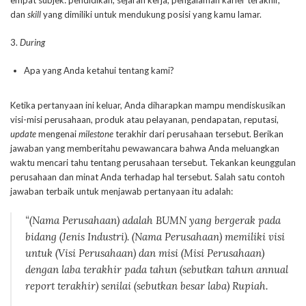
empat subjek: pendidikan, sejarah kerja, pengalaman karier terakhir,
dan
skill
yang dimiliki untuk mendukung posisi yang kamu lamar.
3.
During
Apa yang Anda ketahui tentang kami?
Ketika pertanyaan ini keluar, Anda diharapkan mampu mendiskusikan
visi-misi perusahaan, produk atau pelayanan, pendapatan, reputasi,
update
mengenai
milestone
terakhir dari perusahaan tersebut. Berikan
jawaban yang memberitahu pewawancara bahwa Anda meluangkan
waktu mencari tahu tentang perusahaan tersebut. Tekankan keunggulan
perusahaan dan minat Anda terhadap hal tersebut. Salah satu contoh
jawaban terbaik untuk menjawab pertanyaan itu adalah:
“(Nama Perusahaan) adalah BUMN yang bergerak pada
bidang (Jenis Industri). (Nama Perusahaan) memiliki visi
untuk (Visi Perusahaan) dan misi (Misi Perusahaan)
dengan laba terakhir pada tahun (sebutkan tahun
annual
report
terakhir) senilai (sebutkan besar laba) Rupiah.