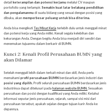
detail
keterampilan dan potensi kerjamu
melalui CV maupun
portofolio yang terlampir.
Semakin kuat latar belakang pendidikan
dan pengalamanmu
di suatu bidang yang sesuai dengan posisi yang
dibuka, akan
memperbesar peluang
untuk bisa diterima.
Anda bisa mengikuti
Tes Minat Kerja
terlebih dulu untuk menggali minat
dan potensi kerja yang Anda miliki. Kenali segala kelebihan dan
kekurangan Anda. Dengan begitu Anda bisa menjadi diri sendiri dan
menemukan tujuanmu dalam berkarir di BUMN.
Kunci 2: Kenali Profil Perusahaan BUMN yang
akan Dilamar
Setelah menggali lebih dalam terkait minat dan
skill
, Anda perlu
memahami
profil
perusahaan BUMN
berdasarkan jenis industri dan
posisi yang dipilih.
Profil seluruh perusahaan BUMN berdasarkan jenis
industrinya dapat ditelusuri pada
halaman website BUMN.
Sesuaikan
perusahaan dan posisi dengan kualifikasi yang Anda miliki. Ketahui
informasi seputar jenis perusahaan, sejarah, sampai visi misi dari
perusahaan tersebut, apakah sejalan dengan tujuan karir Anda ke
depannya.