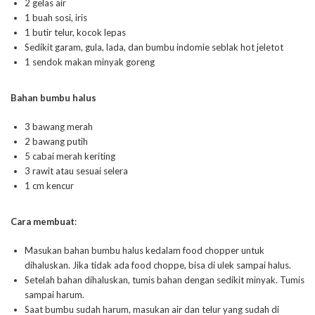
2 gelas air
1 buah sosi, iris
1 butir telur, kocok lepas
Sedikit garam, gula, lada, dan bumbu indomie seblak hot jeletot
1 sendok makan minyak goreng
Bahan bumbu halus
3 bawang merah
2 bawang putih
5 cabai merah keriting
3 rawit atau sesuai selera
1 cm kencur
Cara membuat
:
Masukan bahan bumbu halus kedalam food chopper untuk
dihaluskan. Jika tidak ada food choppe, bisa di ulek sampai halus.
Setelah bahan dihaluskan, tumis bahan dengan sedikit minyak. Tumis
sampai harum.
Saat bumbu sudah harum, masukan air dan telur yang sudah di