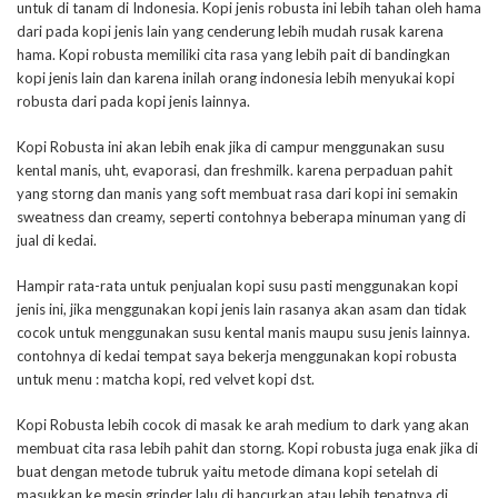
untuk di tanam di Indonesia. Kopi jenis robusta ini lebih tahan oleh hama
dari pada kopi jenis lain yang cenderung lebih mudah rusak karena
hama. Kopi robusta memiliki cita rasa yang lebih pait di bandingkan
kopi jenis lain dan karena inilah orang indonesia lebih menyukai kopi
robusta dari pada kopi jenis lainnya.
Kopi Robusta ini akan lebih enak jika di campur menggunakan susu
kental manis, uht, evaporasi, dan freshmilk. karena perpaduan pahit
yang storng dan manis yang soft membuat rasa dari kopi ini semakin
sweatness dan creamy, seperti contohnya beberapa minuman yang di
jual di kedai.
Hampir rata-rata untuk penjualan kopi susu pasti menggunakan kopi
jenis ini, jika menggunakan kopi jenis lain rasanya akan asam dan tidak
cocok untuk menggunakan susu kental manis maupu susu jenis lainnya.
contohnya di kedai tempat saya bekerja menggunakan kopi robusta
untuk menu : matcha kopi, red velvet kopi dst.
Kopi Robusta lebih cocok di masak ke arah medium to dark yang akan
membuat cita rasa lebih pahit dan storng. Kopi robusta juga enak jika di
buat dengan metode tubruk yaitu metode dimana kopi setelah di
masukkan ke mesin grinder lalu di hancurkan atau lebih tepatnya di