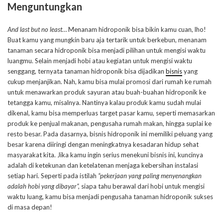
Menguntungkan
And last but no least
… Menanam hidroponik bisa bikin kamu cuan, lho!
Buat kamu yang mungkin baru aja tertarik untuk berkebun, menanam
tanaman secara hidroponik bisa menjadi pilihan untuk mengisi waktu
luangmu. Selain menjadi hobi atau kegiatan untuk mengisi waktu
senggang, ternyata tanaman hidroponik bisa dijadikan
bisnis
yang
cukup menjanjikan. Nah, kamu bisa mulai promosi dari rumah ke rumah
untuk menawarkan produk sayuran atau buah-buahan hidroponik ke
tetangga kamu, misalnya. Nantinya kalau produk kamu sudah mulai
dikenal, kamu bisa memperluas target pasar kamu, seperti memasarkan
produk ke penjual makanan, pengusaha rumah makan, hingga suplai ke
resto besar. Pada dasarnya, bisnis hidroponik ini memiliki peluang yang
besar karena diiringi dengan meningkatnya kesadaran hidup sehat
masyarakat kita. Jika kamu ingin serius menekuni bisnis ini, kuncinya
adalah di ketekunan dan ketelatenan menjaga kebersihan instalasi
setiap hari. Seperti pada istilah
“pekerjaan yang paling menyenangkan
adalah hobi yang dibayar”,
siapa tahu berawal dari hobi untuk mengisi
waktu luang, kamu bisa menjadi pengusaha tanaman hidroponik sukses
di masa depan!