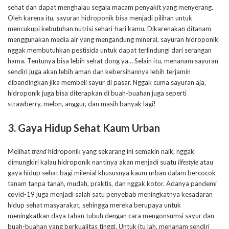
sehat dan dapat menghalau segala macam penyakit yang menyerang.
Oleh karena itu, sayuran hidroponik bisa menjadi pilihan untuk
mencukupi kebutuhan nutrisi sehari-hari kamu. Dikarenakan ditanam
menggunakan media air yang mengandung mineral, sayuran hidroponik
nggak membutuhkan pestisida untuk dapat terlindungi dari serangan
hama. Tentunya bisa lebih sehat dong ya… Selain itu, menanam sayuran
sendiri juga akan lebih aman dan kebersihannya lebih terjamin
dibandingkan jika membeli sayur di pasar. Nggak cuma sayuran aja,
hidroponik juga bisa diterapkan di buah-buahan juga seperti
strawberry, melon, anggur, dan masih banyak lagi!
3. Gaya Hidup Sehat Kaum Urban
Melihat
trend
hidroponik yang sekarang ini semakin naik, nggak
dimungkiri kalau hidroponik nantinya akan menjadi suatu
lifestyle
atau
gaya hidup sehat bagi milenial khususnya kaum urban dalam bercocok
tanam tanpa tanah, mudah, praktis, dan nggak kotor. Adanya pandemi
covid-19 juga menjadi salah satu penyebab meningkatnya kesadaran
hidup sehat masyarakat, sehingga mereka berupaya untuk
meningkatkan daya tahan tubuh dengan cara mengonsumsi sayur dan
buah-buahan yang berkualitas tinggi. Untuk itu lah, menanam sendiri