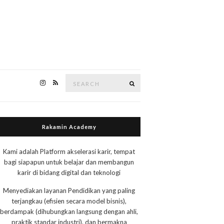
Search
Search
for:
Rakamin Academy
Kami adalah Platform akselerasi karir, tempat
bagi siapapun untuk belajar dan membangun
karir di bidang digital dan teknologi
Menyediakan layanan Pendidikan yang paling
terjangkau (efisien secara model bisnis),
berdampak (dihubungkan langsung dengan ahli,
praktik standar industri), dan bermakna