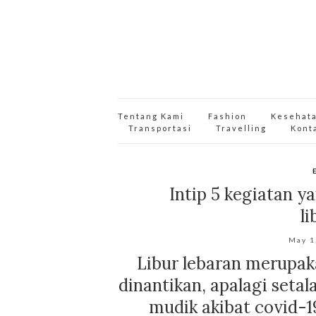
Tentang Kami
Fashion
Kesehat
Transportasi
Travelling
Kont
Intip 5 kegiatan y
li
May 1
Libur lebaran merupak
dinantikan, apalagi setal
mudik akibat covid-1