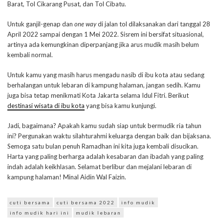
Barat, Tol Cikarang Pusat, dan Tol Cibatu.
Untuk ganjil-genap dan
one way
di jalan tol dilaksanakan dari tanggal 28
April 2022 sampai dengan 1 Mei 2022. Sisrem ini bersifat situasional,
artinya ada kemungkinan diperpanjang jika arus mudik masih belum
kembali normal.
Untuk kamu yang masih harus mengadu nasib di ibu kota atau sedang
berhalangan untuk lebaran di kampung halaman, jangan sedih. Kamu
juga bisa tetap menikmati Kota Jakarta selama Idul Fitri. Berikut
destinasi wisata di ibu kota
yang bisa kamu kunjungi.
Jadi, bagaimana? Apakah kamu sudah siap untuk bermudik ria tahun
ini? Pergunakan waktu silahturahmi keluarga dengan baik dan bijaksana.
Semoga satu bulan penuh Ramadhan ini kita juga kembali disucikan.
Harta yang paling berharga adalah kesabaran dan ibadah yang paling
indah adalah keikhlasan. Selamat berlibur dan mejalani lebaran di
kampung halaman! Minal Aidin Wal Faizin.
cuti bersama
cuti bersama 2022
info mudik
info mudik hari ini
mudik lebaran