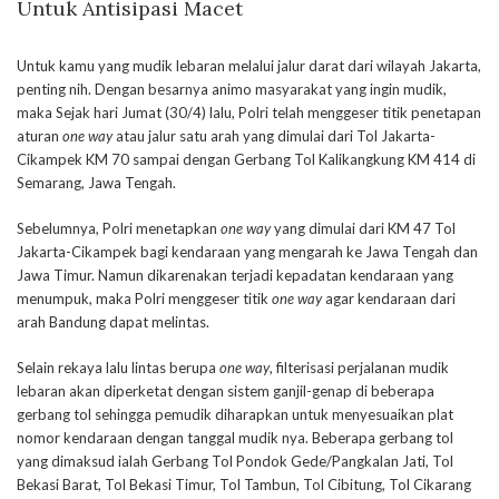
Untuk Antisipasi Macet
Untuk kamu yang mudik lebaran melalui jalur darat dari wilayah Jakarta,
penting nih. Dengan besarnya animo masyarakat yang ingin mudik,
maka Sejak hari Jumat (30/4) lalu, Polri telah menggeser titik penetapan
aturan
one way
atau jalur satu arah yang dimulai dari Tol Jakarta-
Cikampek KM 70 sampai dengan Gerbang Tol Kalikangkung KM 414 di
Semarang, Jawa Tengah.
Sebelumnya, Polri menetapkan
one way
yang dimulai dari KM 47 Tol
Jakarta-Cikampek bagi kendaraan yang mengarah ke Jawa Tengah dan
Jawa Timur. Namun dikarenakan terjadi kepadatan kendaraan yang
menumpuk, maka Polri menggeser titik
one way
agar kendaraan dari
arah Bandung dapat melintas.
Selain rekaya lalu lintas berupa
one way
, filterisasi perjalanan mudik
lebaran akan diperketat dengan sistem ganjil-genap di beberapa
gerbang tol sehingga pemudik diharapkan untuk menyesuaikan plat
nomor kendaraan dengan tanggal mudik nya. Beberapa gerbang tol
yang dimaksud ialah Gerbang Tol Pondok Gede/Pangkalan Jati, Tol
Bekasi Barat, Tol Bekasi Timur, Tol Tambun, Tol Cibitung, Tol Cikarang