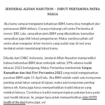
JENDERAL ALFIAN NASUTION – DIRUT PERTAMINA PATRA
NIAGA
Jika kamu sampai mengalami kehabisan BBM, kamu bisa mengikuti alur
pemesanan BBM
delivery
. Caranya hubungi
call centre
Pertamina di
nomor
135
. Lalu, sampaikan jenis BBM yang dibutuhkan, kemudian
sampaikan juga titik lokasi pengantaran. Maka, nantinya pihak
call
centre
akan mengatur
driver
motoris yang sudah siap di rest area
terdekat untuk mendatangi lokasi kamu.
Dikutip dari CNBC Indonesia, Jenderal Alfian Nasution memprediksi
bahwa kebutuhan BBM akan melonjak sekitar 29% selama mudik
lebaran 2022 berlangsung. Maka, Pertamina membentuk
Satgas
Ramadhan dan Idul Fitri Pertamina 2022
yang mulai mengamankan
pasokan BBM sejak 11 April lalu. Jika BBM adalah salah satu komponen
penting untuk lekas sampai di tujuan, maka ada komponen penting
lainnya nih. Kamu juga harus memperhatikan tradisi lebaran yang
melekat lainnya. Contohnya tradisi mempersiapkan pakaian baru pada
saat mudik lebaran.
So
, jangan lupa untuk memperhatikan
style OOTD
(
outfit of the day
)
kamu juga, ya!