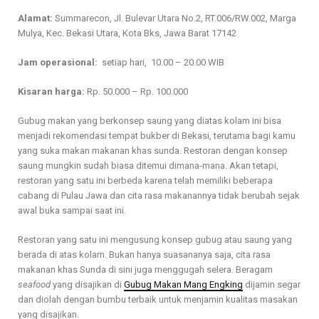
Alamat:
Summarecon, Jl. Bulevar Utara No.2, RT.006/RW.002, Marga
Mulya, Kec. Bekasi Utara, Kota Bks, Jawa Barat 17142
Jam operasional:
setiap hari, 10.00 – 20.00 WIB
Kisaran harga:
Rp. 50.000 – Rp. 100.000
Gubug makan yang berkonsep saung yang diatas kolam ini bisa
menjadi rekomendasi tempat bukber di Bekasi, terutama bagi kamu
yang suka makan makanan khas sunda. Restoran dengan konsep
saung mungkin sudah biasa ditemui dimana-mana. Akan tetapi,
restoran yang satu ini berbeda karena telah memiliki beberapa
cabang di Pulau Jawa dan cita rasa makanannya tidak berubah sejak
awal buka sampai saat ini.
Restoran yang satu ini mengusung konsep gubug atau saung yang
berada di atas kolam. Bukan hanya suasananya saja, cita rasa
makanan khas Sunda di sini juga menggugah selera. Beragam
seafood
yang disajikan di
Gubug Makan Mang Engking
dijamin segar
dan diolah dengan bumbu terbaik untuk menjamin kualitas masakan
yang disajikan.