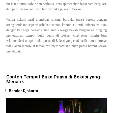
masakan untuk sahur dan berbuka, bersiap menahan lapar saat berpuasa
dan pastinya menentukan tempat buka puasa di Bekasi.
Warga Bekasi pasti membuat rencana berbuka puasa bareng dengan
orang terdekat seperti sahabat, teman kantor, alumni universitas atau
dengan keluarga. bersama. Nah, untuk warga Bekasi yang masih bingung
menentukan tempat buka puasa di Bekasi yang seru, mimin bisa
rekomendasi tempat buka puasa di Bekasi yang enak, asik, dan tentunya
tidak akan membuat teman mu membatalkan buka puasa bareng secara
mendadak.
Contoh Tempat Buka Puasa di Bekasi yang
Menarik
1. Bandar Djakarta