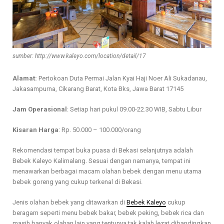
sumber: http://www.kaleyo.com/location/detail/17
Alamat:
Pertokoan Duta Permai Jalan Kyai Haji Noer Ali Sukadanau,
Jakasampurna, Cikarang Barat, Kota Bks, Jawa Barat 17145
Jam Operasional
: Setiap hari pukul 09.00-22.30 WIB, Sabtu Libur
Kisaran Harga
: Rp. 50.000 – 100.000/orang
Rekomendasi tempat buka puasa di Bekasi selanjutnya adalah
Bebek Kaleyo Kalimalang. Sesuai dengan namanya, tempat ini
menawarkan berbagai macam olahan bebek dengan menu utama
bebek goreng yang cukup terkenal di Bekasi.
Jenis olahan bebek yang ditawarkan di
Bebek Kaleyo
cukup
beragam seperti menu bebek bakar, bebek peking, bebek rica dan
masih banyak olahan lain yang tentunya tak kalah lezat dibandingkan