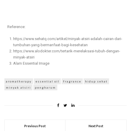
Reference:
https://www.sehatq.com/artikel/minyak-atsiri-adalah-cairan-dari-
tumbuhan-yang-bermanfaat-bagi-kesehatan
https://www.alodokter.com/tertarik-merelaksasi-tubuh-dengan-
minyak-atsiri
Alam Essential Image
aromatherapy
essential oil
fragrance
hidup sehat
minyak atsiri
pengharum
Previous Post
Next Post