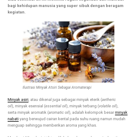
bagi kehidupan manusia yang super sibuk dengan beragam
kegiatan.
Ilustrasi Minyak Atsiri Sebagai Aromaterapi
Minyak asiri
, atau dikenal juga sebagai minyak eterik (
aetheric
oil
), minyak esensial (
essential oil
), minyak terbang (
volatile oil
),
serta minyak aromatik (
aromatic oil
), adalah kelompok besar
minyak
nabati
yang berwujud cairan kental pada suhu ruang namun mudah
menguap sehingga memberikan aroma yang khas.