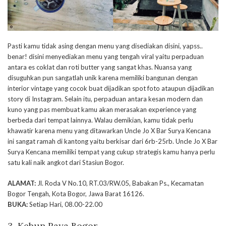
Pasti kamu tidak asing dengan menu yang disediakan disini, yapss..
benar! disini menyediakan menu yang tengah viral yaitu perpaduan
antara es coklat dan roti butter yang sangat khas. Nuansa yang
disuguhkan pun sangatlah unik karena memiliki bangunan dengan
interior vintage yang cocok buat dijadikan spot foto ataupun dijadikan
story di Instagram. Selain itu, perpaduan antara kesan modern dan
kuno yang pas membuat kamu akan merasakan experience yang
berbeda dari tempat lainnya. Walau demikian, kamu tidak perlu
khawatir karena menu yang ditawarkan Uncle Jo X Bar Surya Kencana
ini sangat ramah di kantong yaitu berkisar dari 6rb-25rb. Uncle Jo X Bar
Surya Kencana memiliki tempat yang cukup strategis kamu hanya perlu
satu kali naik angkot dari Stasiun Bogor.
ALAMAT:
Jl. Roda V No.10, RT.03/RW.05, Babakan Ps., Kecamatan
Bogor Tengah, Kota Bogor, Jawa Barat 16126.
BUKA:
Setiap Hari, 08.00-22.00
3. Kebun Raya Bogor