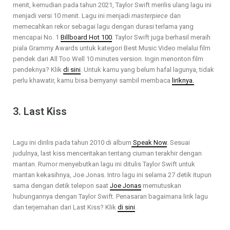
menit, kemudian pada tahun 2021, Taylor Swift merilis ulang lagu ini
menjadi versi 10 menit. Lagu ini menjadi
masterpiece
dan
memecahkan rekor sebagai lagu dengan durasi terlama yang
mencapai No. 1
Billboard Hot 100
. Taylor Swift juga berhasil meraih
piala Grammy Awards untuk kategori Best Music Video melalui film
pendek dari All Too Well 10 minutes version. Ingin menonton film
pendeknya? Klik
di sini
. Untuk kamu yang belum hafal lagunya, tidak
perlu khawatir, kamu bisa bernyanyi sambil membaca
liriknya.
3. Last Kiss
Lagu ini dirilis pada tahun 2010 di album
Speak Now
. Sesuai
judulnya, last kiss menceritakan tentang ciuman terakhir dengan
mantan. Rumor menyebutkan lagu ini ditulis Taylor Swift untuk
mantan kekasihnya, Joe Jonas. Intro lagu ini selama 27 detik itupun
sama dengan detik telepon saat
Joe Jonas
memutuskan
hubungannya dengan Taylor Swift. Penasaran bagaimana lirik lagu
dan terjemahan dari Last Kiss? Klik
di sini
.