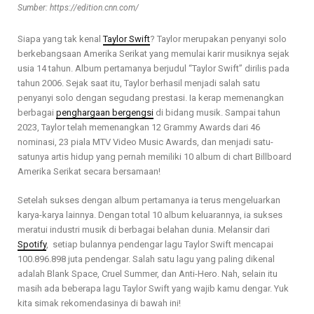
Sumber: https://edition.cnn.com/
Siapa yang tak kenal
Taylor Swift
? Taylor merupakan penyanyi solo
berkebangsaan Amerika Serikat yang memulai karir musiknya sejak
usia 14 tahun. Album pertamanya berjudul “Taylor Swift” dirilis pada
tahun 2006. Sejak saat itu, Taylor berhasil menjadi salah satu
penyanyi solo dengan segudang prestasi. Ia kerap memenangkan
berbagai
penghargaan bergengsi
di bidang musik. Sampai tahun
2023, Taylor telah memenangkan 12 Grammy Awards dari 46
nominasi, 23 piala MTV Video Music Awards, dan menjadi satu-
satunya artis hidup yang pernah memiliki 10 album di chart Billboard
Amerika Serikat secara bersamaan!
Setelah sukses dengan album pertamanya ia terus mengeluarkan
karya-karya lainnya. Dengan total 10 album keluarannya, ia sukses
meratui industri musik di berbagai belahan dunia. Melansir dari
Spotify
, setiap bulannya pendengar lagu Taylor Swift mencapai
100.896.898 juta pendengar. Salah satu lagu yang paling dikenal
adalah Blank Space, Cruel Summer, dan Anti-Hero. Nah, selain itu
masih ada beberapa lagu Taylor Swift yang wajib kamu dengar. Yuk
kita simak rekomendasinya di bawah ini!