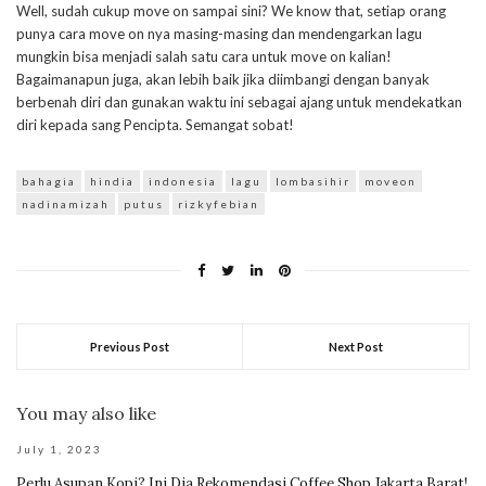
Well, sudah cukup move on sampai sini? We know that, setiap orang
punya cara move on nya masing-masing dan mendengarkan lagu
mungkin bisa menjadi salah satu cara untuk move on kalian!
Bagaimanapun juga, akan lebih baik jika diimbangi dengan banyak
berbenah diri dan gunakan waktu ini sebagai ajang untuk mendekatkan
diri kepada sang Pencipta. Semangat sobat!
bahagia
hindia
indonesia
lagu
lombasihir
moveon
nadinamizah
putus
rizkyfebian
Previous Post
Next Post
You may also like
July 1, 2023
Perlu Asupan Kopi? Ini Dia Rekomendasi Coffee Shop Jakarta Barat!