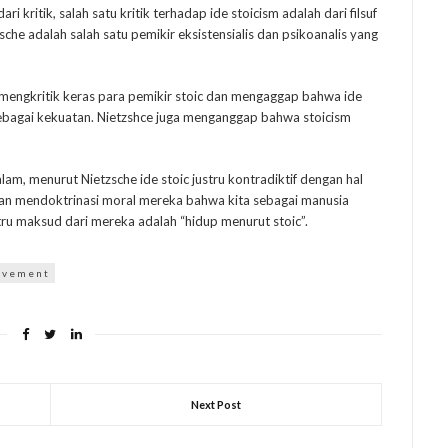
ri kritik, salah satu kritik terhadap ide stoicism adalah dari filsuf
zsche adalah salah satu pemikir eksistensialis dan psikoanalis yang
mengkritik keras para pemikir stoic dan mengaggap bahwa ide
bagai kekuatan. Nietzshce juga menganggap bahwa stoicism
lam, menurut Nietzsche ide stoic justru kontradiktif dengan hal
 dan mendoktrinasi moral mereka bahwa kita sebagai manusia
tru maksud dari mereka adalah “hidup menurut stoic”.
ovement
Next Post