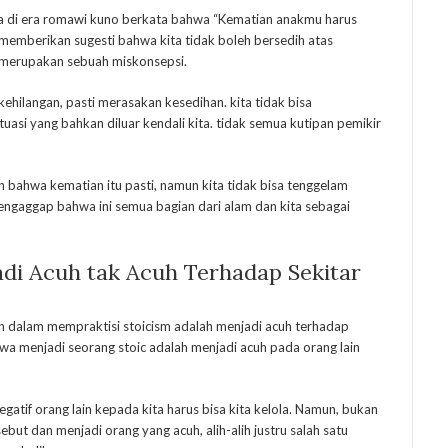
ama di era romawi kuno berkata bahwa “Kematian anakmu harus
 memberikan sugesti bahwa kita tidak boleh bersedih atas
i merupakan sebuah miskonsepsi.
ehilangan, pasti merasakan kesedihan. kita tidak bisa
tuasi yang bahkan diluar kendali kita. tidak semua kutipan pemikir
 bahwa kematian itu pasti, namun kita tidak bisa tenggelam
engaggap bahwa ini semua bagian dari alam dan kita sebagai
adi Acuh tak Acuh Terhadap Sekitar
n dalam mempraktisi stoicism adalah menjadi acuh terhadap
hwa menjadi seorang stoic adalah menjadi acuh pada orang lain
atif orang lain kepada kita harus bisa kita kelola. Namun, bukan
ebut dan menjadi orang yang acuh, alih-alih justru salah satu