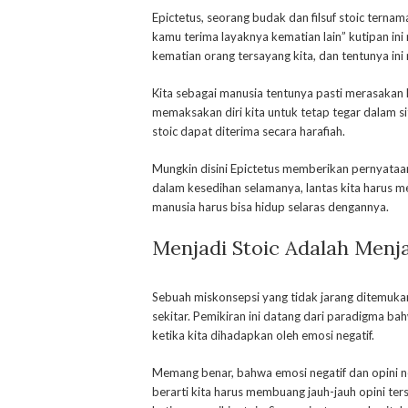
Epictetus, seorang budak dan filsuf stoic tern
kamu terima layaknya kematian lain” kutipan ini
kematian orang tersayang kita, dan tentunya in
Kita sebagai manusia tentunya pasti merasakan k
memaksakan diri kita untuk tetap tegar dalam si
stoic dapat diterima secara harafiah.
Mungkin disini Epictetus memberikan pernyataan
dalam kesedihan selamanya, lantas kita harus m
manusia harus bisa hidup selaras dengannya.
Menjadi Stoic Adalah Menj
Sebuah miskonsepsi yang tidak jarang ditemuka
sekitar. Pemikiran ini datang dari paradigma ba
ketika kita dihadapkan oleh emosi negatif.
Memang benar, bahwa emosi negatif dan opini neg
berarti kita harus membuang jauh-jauh opini ters