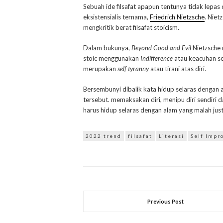
Sebuah ide filsafat apapun tentunya tidak lepas da
eksistensialis ternama,
Friedrich Nietzsche
. Niet
mengkritik berat filsafat stoicism.
Dalam bukunya,
Beyond Good and Evil
Nietzsche 
stoic menggunakan
Indifference
atau keacuhan se
merupakan
self tyranny
atau tirani atas diri.
Bersembunyi dibalik kata hidup selaras dengan a
tersebut. memaksakan diri, menipu diri sendiri
harus hidup selaras dengan alam yang malah jus
2022 trend
filsafat
Literasi
Self Impr
Previous Post