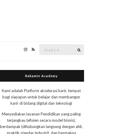
Search
Search
for:
Rakamin Academy
Kami adalah Platform akselerasi karir, tempat
bagi siapapun untuk belajar dan membangun
karir di bidang digital dan teknologi
Menyediakan layanan Pendidikan yang paling
terjangkau (efisien secara model bisnis),
berdampak (dihubungkan langsung dengan ahli,
praktik standar industri), dan bermakna