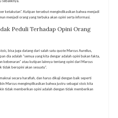
u sebaliknya.
er ketakutan”. Kutipan tersebut mengindikasikan bahwa menjadi
mun menjadi orang yang terbuka akan opini serta informasi.
idak Peduli Terhadap Opini Orang
toic, bisa juga datang dari salah satu quote Marcus Aurelius,
tipan dia adalah “semua yang kita dengar adalah opini bukan fakta,
an kebenaran” atau kutipan lainnya tentang opini dari Marcus
k tidak beropini akan sesuatu”.
imaknai secara harafiah, dan harus dikaji dengan baik seperti
kin Marcus mengimplikasikan bahwa justru sebagai stoic kita
kin tidak memberikan opini adalah dengan tidak memberikan