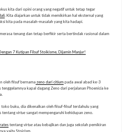
kus kita dari opini orang yang negatif untuk tetap tegar
ali
. Kita diajarkan untuk tidak memikirkan hal eksternal yang
eaksi kita pada masalah-masalah yang kita hadapi.
in merasa tenang dan tetap berfikir serta bertindak rasional dalam
engan 7 Kutipan Filsuf Stoikisme, Dijamin Manjur!
n oleh filsuf bernama
zeno dari citium
pada awal abad ke-3
s tenggelamnya kapal dagang Zeno dari perjalanan Phoenicia ke
a.
ko buku, dia dikenalkan oleh filsuf-filsuf terdahulu yang
es tentang
virtue
sangat mempengaruhi kehidupan zeno.
rates
tentang
virtue
atau kebajikan dan juga sekolah pemikiran
ya yaitu Stoicism.