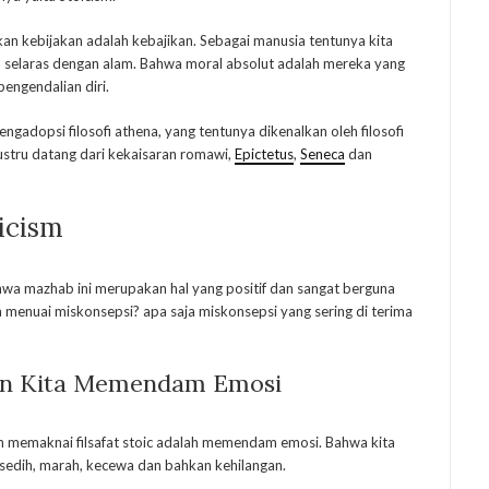
 kebijakan adalah kebajikan. Sebagai manusia tentunya kita
a selaras dengan alam. Bahwa moral absolut adalah mereka yang
engendalian diri.
ngadopsi filosofi athena, yang tentunya dikenalkan oleh filosofi
i justru datang dari kekaisaran romawi,
Epictetus
,
Seneca
dan
icism
hwa mazhab ini merupakan hal yang positif dan sangat berguna
menuai miskonsepsi? apa saja miskonsepsi yang sering di terima
kan Kita Memendam Emosi
am memaknai filsafat stoic adalah memendam emosi. Bahwa kita
 sedih, marah, kecewa dan bahkan kehilangan.