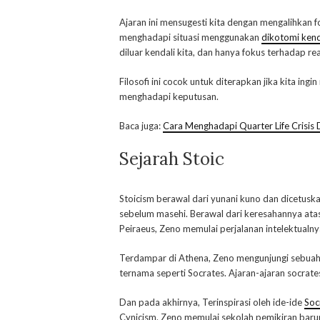
Ajaran ini mensugesti kita dengan mengalihkan fo
menghadapi situasi menggunakan
dikotomi kend
diluar kendali kita, dan hanya fokus terhadap r
Filosofi ini cocok untuk diterapkan jika kita ing
menghadapi keputusan.
Baca juga:
Cara Menghadapi Quarter Life Crisis D
Sejarah Stoic
Stoicism berawal dari yunani kuno dan dicetuska
sebelum masehi. Berawal dari keresahannya ata
Peiraeus, Zeno memulai perjalanan intelektualny
Terdampar di Athena, Zeno mengunjungi sebuah to
ternama seperti Socrates. Ajaran-ajaran socrat
Dan pada akhirnya, Terinspirasi oleh ide-ide
Soc
Cynicism. Zeno memulai sekolah pemikiran barun