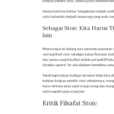
kutipan pemikir stoic, Seneca justru memberitah
Seneca berkata bahwa “pengabaian adalah sumb
stoic bukanlah menjadi seseorang yang acuh, na
Sebagai Stoic Kita Harus T
lain
Miskonsepsi ini datang dari stereotip keacuhan s
seorang filsuf stoic sekaligus kaisar Romawi. ku
dan semua yang kita lihat adalah perspektif buk
Aurelius seperti “itu ada didalam kendalimu untu
Sekali lagi kutipan-kutipan tersebut tidak bisa d
kutipan-kutipan pemikir stoic sebelumnya. mung
harus terbuka akan opini orang-orang dan mung
opini negatif pada orang lain.
Kritik Filsafat Stoic