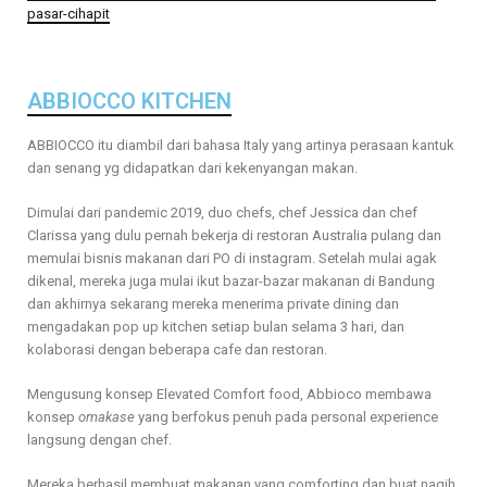
pasar-cihapit
ABBIOCCO KITCHEN
ABBIOCCO itu diambil dari bahasa Italy yang artinya perasaan kantuk
dan senang yg didapatkan dari kekenyangan makan.
Dimulai dari pandemic 2019, duo chefs, chef Jessica dan chef
Clarissa yang dulu pernah bekerja di restoran Australia pulang dan
memulai bisnis makanan dari PO di instagram. Setelah mulai agak
dikenal, mereka juga mulai ikut bazar-bazar makanan di Bandung
dan akhirnya sekarang mereka menerima private dining dan
mengadakan pop up kitchen setiap bulan selama 3 hari, dan
kolaborasi dengan beberapa cafe dan restoran.
Mengusung konsep Elevated Comfort food, Abbioco membawa
konsep
omakase
yang berfokus penuh pada personal experience
langsung dengan chef.
Mereka berhasil membuat makanan yang comforting dan buat nagih