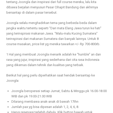
tentang Joongla dan inspirasi dari full course mereka, lalu kita
dibawa berjalan menyusuri Pasar Cihapit Bandung dan akhirnya
bersantap di dalam pasar tersebut.
Joongla selalu menghadirkan tema yang berbeda-beda dalam
jangka waktu tertentu seperti “Dari mata Elang Jawa turun ke hati”
yang terinspirasi makanan Jawa. “Malu-malu Kucing Sumatera”
terinspirasi dari makanan Sumatera dan banyak lainnya. Untuk 8
course masakan, price list yg mereka tawarkan +/- Rp 700-800rb.
1 Hal yang membuat Joongla menarik adalah ke “humble” an dan
rasa yang jujur, inspirasi yang sederhana dari cita rasa Indonesia
yang dikemas dalam tehnik dan kualitas yang terbaik.
Berikut hal yang perlu diperhatikan saat hendak bersantap ke
Joongla:
Joongla beroperasi setiap Jumat, Sabtu & Minggu pk 16.00-18.00
WIB dan pk 19.00-21.00 WIB
Dilarang membawa anak-anak di bawah 17thn
Jumlah pax yg bisa dipesan adalah 1, 2, 4, 6, 8.
Harus reservasi terlebih dahulu. Klik button bawah untuk