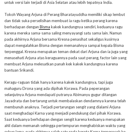
untuk versi lain terjadi di Asia Selatan atau lebih tepatnya India.
Tokoh Wayang Arjuna di Perang Bharatayuddha memiliki sikap lembut
dan tidak suka perselisihan membuat ia ragu ketika perang karena
berhadapan dengan
Bisma
kakek kandungnya sendiri, keduanya ragu
karena mereka sama-sama saling menyayangi satu sama lain. Namun
pada akhirnya Arjuna bersama Kresna penasihat sekaligus kusirnya
dapat mengalahkan Bisma dengan memanahnya sampai kepala Bisma
terpenggal. Kresna merupakan teman dekat dari Arjuna dan ia juga yang
menasehati Arjuna atas keraguannya pada saat perang, factor lain yang
membuat Arjuna melesatkan panah kek kakek kandungnya karena
bantuan Srikandi.
Keragu-raguan tidak hanya karena kakek kandungnya, tapi juga
mahaguru Drona yang ada dipihak Korawa. Pada peperangan
selanjutnya Arjuna mendapati putranya Abimanyu gugur ditangan
Jayadrata dan bertarung untuk membalaskan dendamnya karena telah
membunuh anaknya. Terjadi pertarungan sengit yang dialami Arjuna
saat menghadapi Karna yang menjadi pendukung dari pihak Korawa.
Saat keduanya berhdapan dengan sengit karena keduanya merupakan
ahli dalam memanah sehingga pertempuran menghabiskan waktu yang
cukup lama, pada akhirnya salah satu roda kereta Karna terperosok ke