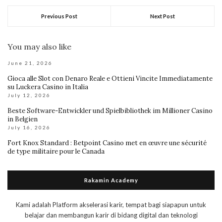
Previous Post
Next Post
You may also like
June 21, 2026
Gioca alle Slot con Denaro Reale e Ottieni Vincite Immediatamente
su Luckera Casino in Italia
July 12, 2026
Beste Software-Entwickler und Spielbibliothek im Millioner Casino
in Belgien
July 16, 2026
Fort Knox Standard : Betpoint Casino met en œuvre une sécurité
de type militaire pour le Canada
Rakamin Academy
Kami adalah Platform akselerasi karir, tempat bagi siapapun untuk
belajar dan membangun karir di bidang digital dan teknologi