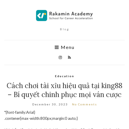
Blog
Menu
Education
Cách chơi tài xỉu hiệu quả tại king88
– Bí quyết chinh phục mọi ván cược
December 30, 2023
No Comments
*{font-family:Arial}
.contener{max-width:800px;margin:0 auto;}