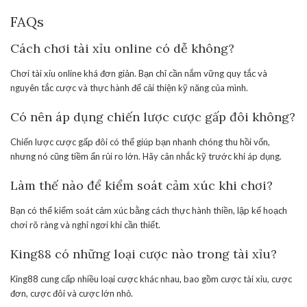
FAQs
Cách chơi tài xỉu online có dễ không?
Chơi tài xỉu online khá đơn giản. Bạn chỉ cần nắm vững quy tắc và
nguyên tắc cược và thực hành để cải thiện kỹ năng của mình.
Có nên áp dụng chiến lược cược gấp đôi không?
Chiến lược cược gấp đôi có thể giúp bạn nhanh chóng thu hồi vốn,
nhưng nó cũng tiềm ẩn rủi ro lớn. Hãy cân nhắc kỹ trước khi áp dụng.
Làm thế nào để kiểm soát cảm xúc khi chơi?
Bạn có thể kiểm soát cảm xúc bằng cách thực hành thiền, lập kế hoạch
chơi rõ ràng và nghỉ ngơi khi cần thiết.
King88 có những loại cược nào trong tài xỉu?
King88 cung cấp nhiều loại cược khác nhau, bao gồm cược tài xỉu, cược
đơn, cược đôi và cược lớn nhỏ.