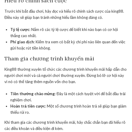
Hiểu rõ chính sách cược
Trước khi bắt đầu chơi, hãy đọc và hiểu rõ chính sách cược của king88.
Điều này sẽ giúp bạn tránh những hiểu lầm không đáng có.
Tỷ lệ cược
: Nắm rõ các tỷ lệ cược để biết khi nào bạn có cơ hội
thắng cao nhất.
Phí giao dịch
: Kiểm tra xem có bất kỳ chi phí nào liên quan đến việc
gửi hoặc rút tiền không.
Tham gia chương trình khuyến mãi
King88 thường xuyên tổ chức các chương trình khuyến mãi hấp dẫn cho
người chơi mới và cả người chơi thường xuyên. Đừng bỏ lỡ cơ hội này
vì nó có thể tăng thêm nguồn vốn cho bạn.
Tiền thưởng chào mừng
: Đây là một cách tuyệt vời để bắt đầu trải
nghiệm chơi.
Hoàn trả tiền cược
: Một số chương trình hoàn trả sẽ giúp bạn giảm
thiểu rủi ro.
Khi tham gia các chương trình khuyến mãi, hãy chắc chắn bạn đã hiểu rõ
các điều khoản và điều kiện đi kèm.