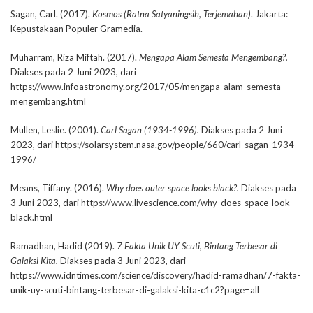
Sagan, Carl. (2017).
Kosmos (Ratna Satyaningsih, Terjemahan)
. Jakarta:
Kepustakaan Populer Gramedia.
Muharram, Riza Miftah. (2017).
Mengapa Alam Semesta Mengembang?.
Diakses pada 2 Juni 2023, dari
https://www.infoastronomy.org/2017/05/mengapa-alam-semesta-
mengembang.html
Mullen, Leslie. (2001).
Carl Sagan (1934-1996).
Diakses pada 2 Juni
2023, dari https://solarsystem.nasa.gov/people/660/carl-sagan-1934-
1996/
Means, Tiffany. (2016).
Why does outer space looks black?.
Diakses pada
3 Juni 2023, dari https://www.livescience.com/why-does-space-look-
black.html
Ramadhan, Hadid (2019).
7 Fakta Unik UY Scuti, Bintang Terbesar di
Galaksi Kita.
Diakses pada 3 Juni 2023, dari
https://www.idntimes.com/science/discovery/hadid-ramadhan/7-fakta-
unik-uy-scuti-bintang-terbesar-di-galaksi-kita-c1c2?page=all