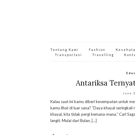
Tentang Kami
Fashion
Kesehat
Transportasi
Travelling
Kont
Edu
Antariksa Ternyat
June 
Kalau saat ini kamu diberi kesempatan untuk men
kamu lihat di luar sana? “Daya khayal seringkal
khayal, kita tidak pergi kemana-mana.” Carl Sa
langit. Mulai dari Bulan, […]