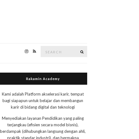
Search
Search
for:
Rakamin Academy
Kami adalah Platform akselerasi karir, tempat
bagi siapapun untuk belajar dan membangun
karir di bidang digital dan teknologi
Menyediakan layanan Pendidikan yang paling
terjangkau (efisien secara model bisnis),
berdampak (dihubungkan langsung dengan ahli,
praktik standar industri), dan bermakna