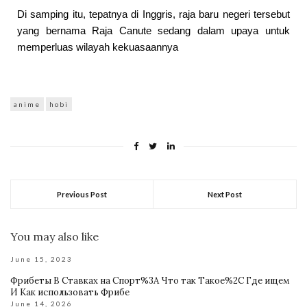
Di samping itu, tepatnya di Inggris, raja baru negeri tersebut
yang bernama
Raja Canute
sedang dalam upaya untuk
memperluas wilayah kekuasaannya
anime
hobi
Previous Post
Next Post
You may also like
June 15, 2023
Фрибеты В Ставках на Спорт%3A Что так Такое%2C Где ищем
И Как использовать Фрибе
June 14, 2026