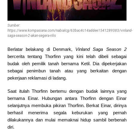
Sumber:
https://www.kompasiana.com/nabialcg/63bac4c14addee1541289383/vinland-
saga-season-2-akan-segera-rilis
Berlatar belakang di Denmark,
Vinland Saga Season 2
bercerita tentang
Thorfinn
yang kini telah dibeli sebagai
budak oleh pemilik tanah bernama Ketil. Dia dipekerjakan
sebagai penimbun tanah atau yang berkaitan dengan
pekerjaan reklamasi di ladang.
Saat itulah Thorfinn bertemu dengan budak lainnya yang
bernama
Einar
. Hubungan antara Thorfinn dengan Einar
selanjutnya membuka pikiran Thorfinn. Berkat Einar, dirinya
berhasil menerima segala keburukan yang pernah
dilakukannya dan mulai memaknai hidup sambil berbenah
diri.