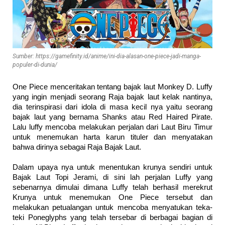
Sumber: https://gamefinity.id/anime/ini-dia-alasan-one-piece-jadi-manga-
populer-di-dunia/
One Piece menceritakan tentang bajak laut Monkey D. Luffy
yang ingin menjadi seorang Raja bajak laut kelak nantinya,
dia terinspirasi dari idola di masa kecil nya yaitu seorang
bajak laut yang bernama Shanks atau Red Haired Pirate.
Lalu luffy mencoba melakukan perjalan dari Laut Biru Timur
untuk menemukan harta karun tituler dan menyatakan
bahwa dirinya sebagai Raja Bajak Laut.
Dalam upaya nya untuk menentukan krunya sendiri untuk
Bajak Laut Topi Jerami, di sini lah perjalan Luffy yang
sebenarnya dimulai dimana Luffy telah berhasil merekrut
Krunya untuk menemukan One Piece tersebut dan
melakukan petualangan untuk mencoba menyatukan teka-
teki Poneglyphs yang telah tersebar di berbagai bagian di