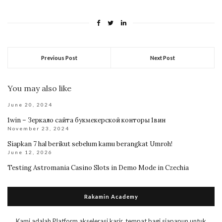
Previous Post
Next Post
You may also like
June 20, 2024
1win – Зеркало сайта букмекерской конторы 1вин
November 23, 2024
Siapkan 7 hal berikut sebelum kamu berangkat Umroh!
June 12, 2026
Testing Astromania Casino Slots in Demo Mode in Czechia
Rakamin Academy
Kami adalah Platform akselerasi karir, tempat bagi siapapun untuk