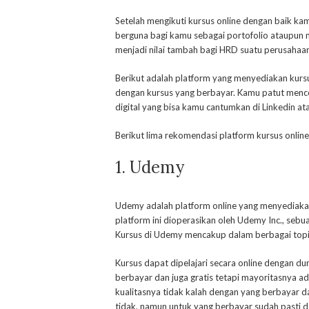
Setelah mengikuti kursus online dengan baik ka
berguna bagi kamu sebagai portofolio ataupun 
menjadi nilai tambah bagi HRD suatu perusahaa
Berikut adalah platform yang menyediakan kursus
dengan kursus yang berbayar. Kamu patut menco
digital yang bisa kamu cantumkan di Linkedin a
Berikut lima rekomendasi platform kursus online
1. Udemy
Udemy adalah platform online yang menyediakan 
platform ini dioperasikan oleh Udemy Inc., sebua
Kursus di Udemy mencakup dalam berbagai topik m
Kursus dapat dipelajari secara online dengan d
berbayar dan juga gratis tetapi mayoritasnya a
kualitasnya tidak kalah dengan yang berbayar d
tidak, namun untuk yang berbayar sudah pasti dap