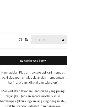
Search
Search
for:
Rakamin Academy
Kami adalah Platform akselerasi karir, tempat
bagi siapapun untuk belajar dan membangun
karir di bidang digital dan teknologi
Menyediakan layanan Pendidikan yang paling
terjangkau (efisien secara model bisnis),
berdampak (dihubungkan langsung dengan ahli,
praktik standar industri), dan bermakna