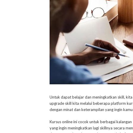
Untuk dapat belajar dan meningkatkan skill, kita
upgrade skill kita melalui beberapa platform kur
dengan minat dan keterampilan yang ingin kamu 
Kursus online ini cocok untuk berbagai kalang
yang ingin meningkatkan lagi skillnya secara men