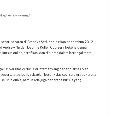
/blog/review-udemy/
 besar-besaran di Amerika Serikat didirikan pada tahun 2012
ord Andrew Ng dan Daphne Koller. Coursera bekerja dengan
n kursus online, sertifikasi dan diploma dalam berbagai mata
i Universitas di dunia di internet yang dapat diakses oleh
peserta atau lebih. sebagian besar kelas coursera gratis karena
 seluruh dunia, namun ada juga beberapa kursus yang