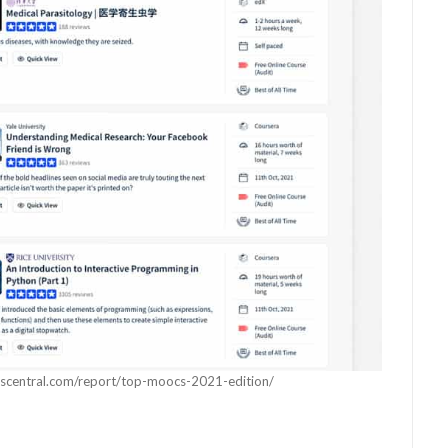
sscentral.com/report/top-moocs-2021-edition/