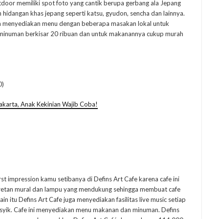
door memiliki spot foto yang cantik berupa gerbang ala Jepang
n hidangan khas jepang seperti katsu, gyudon, sencha dan lainnya.
uga menyediakan menu dengan beberapa masakan lokal untuk
 minuman berkisar 20 ribuan dan untuk makanannya cukup murah
0)
akarta, Anak Kekinian Wajib Coba!
rst impression kamu setibanya di Defins Art Cafe karena cafe ini
 coretan mural dan lampu yang mendukung sehingga membuat cafe
in itu Defins Art Cafe juga menyediakan fasilitas live music setiap
 asyik. Cafe ini menyediakan menu makanan dan minuman. Defins