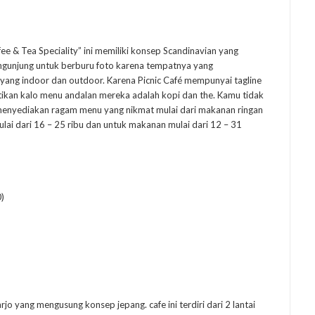
ee & Tea Speciality” ini memiliki konsep Scandinavian yang
ngunjung untuk berburu foto karena tempatnya yang
yang indoor dan outdoor. Karena Picnic Café mempunyai tagline
astikan kalo menu andalan mereka adalah kopi dan the. Kamu tidak
a menyediakan ragam menu yang nikmat mulai dari makanan ringan
ai dari 16 – 25 ribu dan untuk makanan mulai dari 12 – 31
0)
o yang mengusung konsep jepang. cafe ini terdiri dari 2 lantai