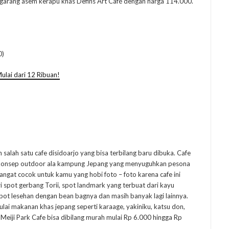
u garang asem kerapu khas Defins Art Café dengan harga 114.000.
0)
ulai dari 12 Ribuan!
 salah satu cafe disidoarjo yang bisa terbilang baru dibuka. Cafe
n konsep outdoor ala kampung Jepang yang menyuguhkan pesona
angat cocok untuk kamu yang hobi foto – foto karena cafe ini
i spot gerbang Torii, spot landmark yang terbuat dari kayu
 spot lesehan dengan bean bagnya dan masih banyak lagi lainnya.
lai makanan khas jepang seperti karaage, yakiniku, katsu don,
Meiji Park Cafe bisa dibilang murah mulai Rp 6.000 hingga Rp