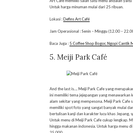
Art Cafe memiliki salah satu menu andalan yait
Untuk harga minuman mulai dari 25 ribuan.
Lokasi :
Defins Art Café
Jam Operasional : Senin – Minggu (12.00 – 22.0
Baca Juga :
5 Coffee Shop Bogor, Ngopi Cantik M
5. Meiji Park Café
And the last is…. Meiji Park Cafe yang merupakan
ini memiliki tema jejepangan yang menawarka
alam sekitar yang mempesona. Meiji Park Cafe s
memiliki spot foto yang sangat banyak mulai dar
bertulisan kanji dan karakter lucu khas Jepang,
Untuk menu di Meiji Park Cafe cukup lengkap. Mu
hingga makanan indonesia. Untuk harga menu di 
25.000.