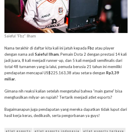
Saieful “Fbz” Ilham
Nama terakhir di daftar kita kali ini jatuh kepada
Fbz
atau player
dengan nama asli
Saieful Ilham
. Pemain Dota 2 dengan prestasi 14 kali
jadi juara, 8 kali menjadi runner-up, dan 5 kali menjadi semifinalis dari
total 48 turnamen yang ia lalui, pemuda berusia 21 tahun ini memiliki
pendapatan mencapai US$225.163,38 atau setara dengan
Rp3,39
miliar
.
Gimana nih reaksi kalian setelah mengetahui bahwa “main game” bisa
menghasilkan milyar-an rupiah? Tertarik menjadi atlet esports?
Bagaimanapun juga pendapatan yang mereka dapatkan tidak luput dari
hasil kerja keras, dedikasih, serta pengorbanan ya guys!
atlet esports
atlet esports indonesia
atlet esports terkaya