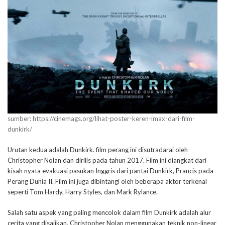
sumber: https://cinemags.org/lihat-poster-keren-imax-dari-film-
dunkirk/
Urutan kedua adalah Dunkirk. film perang ini disutradarai oleh
Christopher Nolan dan dirilis pada tahun 2017. Film ini diangkat dari
kisah nyata evakuasi pasukan Inggris dari pantai Dunkirk, Prancis pada
Perang Dunia II. Film ini juga dibintangi oleh beberapa aktor terkenal
seperti Tom Hardy, Harry Styles, dan Mark Rylance.
Salah satu aspek yang paling mencolok dalam film Dunkirk adalah alur
cerita yang disajikan. Christopher Nolan menggunakan teknik non-linear