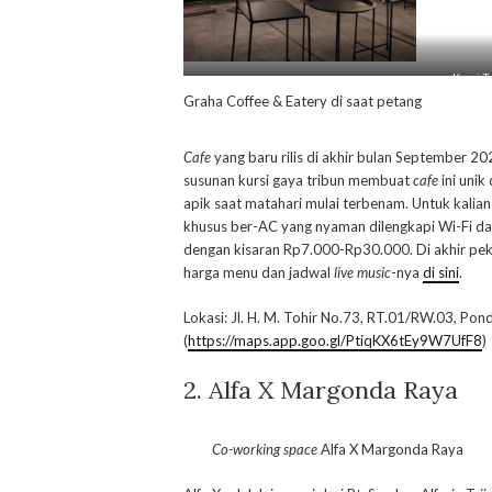
Kursi T
Graha Coffee & Eatery di saat petang
Cafe
yang baru rilis di akhir bulan September 2
susunan kursi gaya tribun membuat
cafe
ini uni
apik saat matahari mulai terbenam. Untuk kalia
khusus ber-AC yang nyaman dilengkapi Wi-Fi dan
dengan kisaran Rp7.000-Rp30.000. Di akhir pek
harga menu dan jadwal
live music
-nya
di sini
.
Lokasi: Jl. H. M. Tohir No.73, RT.01/RW.03, Po
(
https://maps.app.goo.gl/PtiqKX6tEy9W7UfF8
)
2. Alfa X Margonda Raya
Co-working space
Alfa X Margonda Raya