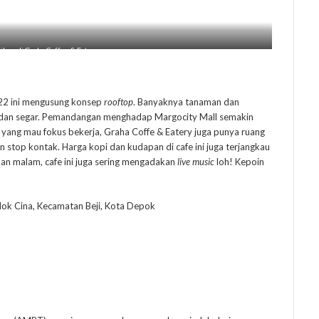
ribun di Graha Coffee & Eatery
022 ini mengusung konsep
rooftop
. Banyaknya tanaman dan
k dan segar. Pemandangan menghadap Margocity Mall semakin
n yang mau fokus bekerja, Graha Coffe & Eatery juga punya ruang
 stop kontak. Harga kopi dan kudapan di cafe ini juga terjangkau
an malam, cafe ini juga sering mengadakan
live music
loh! Kepoin
ndok Cina, Kecamatan Beji, Kota Depok