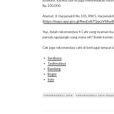
khawatir, karena
cafe
ini juga menyediakan musho
Rp.100.000.
Alamat: Jl. Harjamukti No.105, RW.5, Harjamukt
(
https://maps.app.goo.gl/RwcEoN7QqczVS8uz8
Yup, itulah rekomendasi 4 Cafe yang nyaman bu
pernah ngunjungin yang mana nih? Boleh komen 
Cek juga rekomendasi cafe di berbagai tempat la
Surabaya
Tasikmalaya
Bandung
Bogor
Solo
rekomendasi cafe
rekomendasi cafe dep