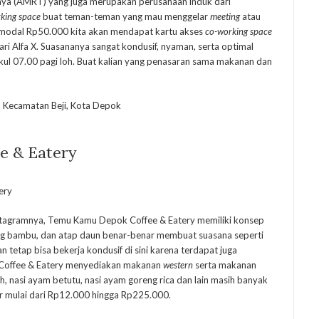
rijaya (AMRT) yang juga merupakan perusahaan induk dari
king space
buat teman-teman yang mau menggelar
meeting
atau
ermodal Rp50.000 kita akan mendapat kartu akses
co-working space
ri Alfa X. Suasananya sangat kondusif, nyaman, serta optimal
ukul 07.00 pagi loh. Buat kalian yang penasaran sama makanan dan
, Kecamatan Beji, Kota Depok
e & Eatery
ery
stagramnya, Temu Kamu Depok Coffee & Eatery memiliki konsep
tiang bambu, dan atap daun benar-benar membuat suasana seperti
n tetap bisa bekerja kondusif di sini karena terdapat juga
 Coffee & Eatery menyediakan makanan
western
serta makanan
, nasi ayam betutu, nasi ayam goreng rica dan lain masih banyak
ar mulai dari Rp12.000 hingga Rp225.000.