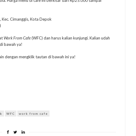
la. Harga menu di cafe ini berkisar dari Rp25.000 sampai
i, Kec. Cimanggis, Kota Depok
)
at
Work From Cafe
(WFC) dan harus kalian kunjungi. Kalian udah
di bawah ya!
in dengan mengklik tautan di bawah ini ya!
ok
WFC
work from cafe