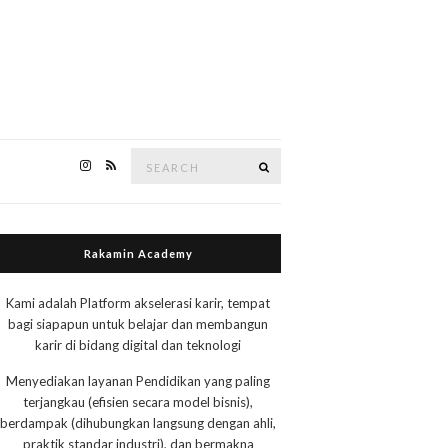
Search
Search
for:
Rakamin Academy
Kami adalah Platform akselerasi karir, tempat
bagi siapapun untuk belajar dan membangun
karir di bidang digital dan teknologi
Menyediakan layanan Pendidikan yang paling
terjangkau (efisien secara model bisnis),
berdampak (dihubungkan langsung dengan ahli,
praktik standar industri), dan bermakna