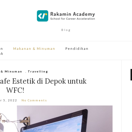
Blog
an
Makanan & Minuman
Pendidikan
ak
 & Minuman
,
Travelling
fe Estetik di Depok untuk
WFC!
r 5, 2022
No Comments