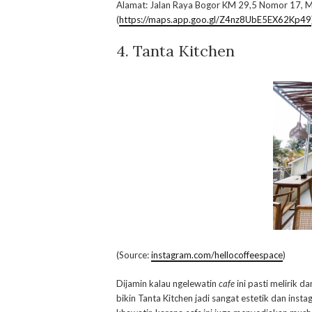
Alamat: Jalan Raya Bogor KM 29,5 Nomor 17, M
(
https://maps.app.goo.gl/Z4nz8UbE5EX62Kp49
4. Tanta Kitchen
(Source:
instagram.com/hellocoffeespace
)
Dijamin kalau ngelewatin
cafe
ini pasti melirik d
bikin Tanta Kitchen jadi sangat estetik dan in