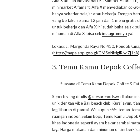
Alfa X adalah inovasi dari Pt. Sumber Alfaria T
minimarket Alfamart. Alfa X menyediakan
co-wor
hanya sekedar belajar atau bekerja. Dengan b
yang berlaku selama 12 jam dan 1 menu gratis da
untuk bekerja dan Alfa X ini sudah buka sejak p
minuman di Alfa X, bisa cek
instagramnya
ya!
Lokasi: Jl. Margonda Raya No.430, Pondok Cina
(
https://maps.app.goo.gl/GM5oNMgiRiwiZj1cA
)
3. Temu Kamu Depok Coffe
Suasana di Temu Kamu Depok Coffee & Eat
Seperti yang ditulis
@caesarenodswr
di akun in
unik dengan vibe Bali beach club. Kursi ayun, 
lagi liburan di pantai. Walaupun
chic
, teman-tema
ruangan indoor. Selain kopi, Temu Kamu Depok
khas Indonesia seperti ayam bakar sambal matah
lagi. Harga makanan dan minuman di sini berkis