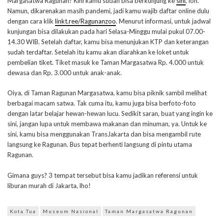
Margasatwa Ragunan? Kini kamu sudah bisa berkunjung ke
sini
, loh.
Namun, dikarenakan masih pandemi, jadi kamu wajib daftar online dulu
dengan cara klik
linkt.ree/Ragunanzoo
. Menurut informasi, untuk jadwal
kunjungan bisa dilakukan pada hari Selasa-Minggu mulai pukul 07.00-
14.30 WIB. Setelah daftar, kamu bisa menunjukan KTP dan keterangan
sudah terdaftar. Setelah itu kamu akan diarahkan ke loket untuk
pembelian tiket. Tiket masuk ke Taman Margasatwa Rp. 4.000 untuk
dewasa dan Rp. 3.000 untuk anak-anak.
Oiya, di Taman Ragunan Margasatwa, kamu bisa piknik sambil melihat
berbagai macam satwa. Tak cuma itu, kamu juga bisa berfoto-foto
dengan latar belajar hewan-hewan lucu. Sedikit saran, buat yang ingin ke
sini, jangan lupa untuk membawa makanan dan minuman, ya. Untuk ke
sini, kamu bisa menggunakan TransJakarta dan bisa mengambil rute
langsung ke Ragunan. Bus tepat berhenti langsung di pintu utama
Ragunan.
Gimana guys? 3 tempat tersebut bisa kamu jadikan referensi untuk
liburan murah di Jakarta, lho!
Kota Tua
Museum Nasional
Taman Margasatwa Ragunan