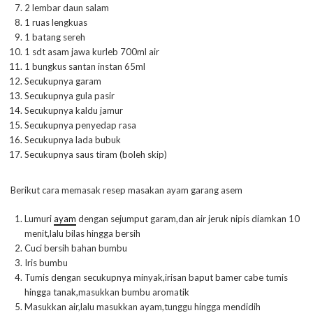
2 lembar daun salam
1 ruas lengkuas
1 batang sereh
1 sdt asam jawa kurleb 700ml air
1 bungkus santan instan 65ml
Secukupnya garam
Secukupnya gula pasir
Secukupnya kaldu jamur
Secukupnya penyedap rasa
Secukupnya lada bubuk
Secukupnya saus tiram (boleh skip)
Berikut cara memasak resep masakan ayam garang asem
Lumuri
ayam
dengan sejumput garam,dan air jeruk nipis diamkan 10
menit,lalu bilas hingga bersih
Cuci bersih bahan bumbu
Iris bumbu
Tumis dengan secukupnya minyak,irisan baput bamer cabe tumis
hingga tanak,masukkan bumbu aromatik
Masukkan air,lalu masukkan ayam,tunggu hingga mendidih