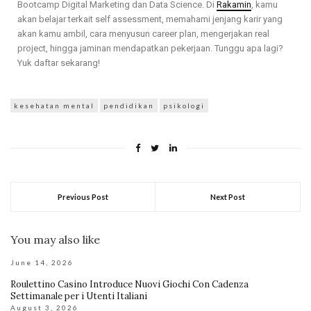
Bootcamp Digital Marketing dan Data Science. Di
Rakamin
, kamu
akan belajar terkait self assessment, memahami jenjang karir yang
akan kamu ambil, cara menyusun career plan, mengerjakan real
project, hingga jaminan mendapatkan pekerjaan. Tunggu apa lagi?
Yuk daftar sekarang!
kesehatan mental
pendidikan
psikologi
Previous Post
Next Post
You may also like
June 14, 2026
Roulettino Casino Introduce Nuovi Giochi Con Cadenza
Settimanale per i Utenti Italiani
August 3, 2026